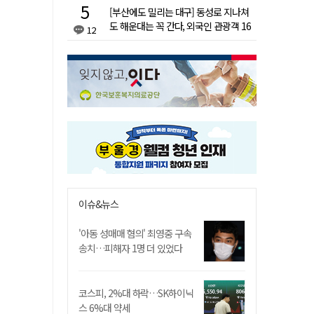
[부산에도 밀리는 대구] 동성로 지나쳐
도 해운대는 꼭 간다, 외국인 관광객 16
12
배 차이
이슈&뉴스
'아동 성매매 혐의' 최영중 구속
송치…피해자 1명 더 있었다
코스피, 2%대 하락…SK하이닉
스 6%대 약세