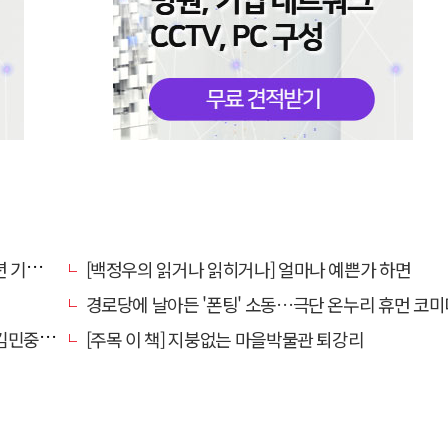
 무대
[백정우의 읽거나 읽히거나] 얼마나 예쁜가 하면
경로당에 날아든 '폰팅' 소동…극단 온누리 휴먼 코미디 연극, 19일 
댄스협회장
[주목 이 책] 지붕없는 마을박물관 퇴강리