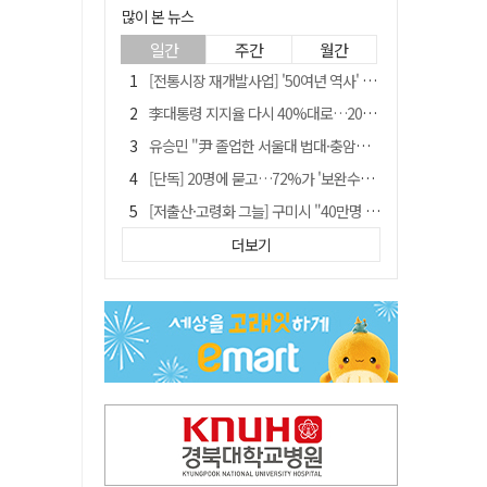
많이 본 뉴스
일간
주간
월간
[전통시장 재개발사업] '50여년 역사' 수성시장 자리에 25층 주상복합 들어선다
李대통령 지지율 다시 40%대로…20대는 18.8%p 급락
유승민 "尹 졸업한 서울대 법대·충암고도 없애야"…李 육사 통합 직격
[단독] 20명에 묻고…72%가 '보완수사권 폐지'?
[저출산·고령화 그늘] 구미시 "40만명 사수" 고령군 "3만명대 회복"
[전통시장 재개발사업] 신천시장 재개발, 준공 후에도 소송전
더보기
李대통령 "육사 출신이 또 쿠데타 할 수도"…육사 총동창회 "정치적 보복"
안동-사가에, "50년 우정 넘어 미래 50년 함께 연다"
[인사]경상북도
"김용민, 흑백논리로 세상 보는 듯" 검찰 내부서 지탄