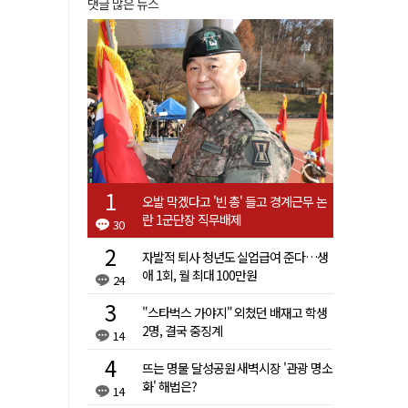
댓글 많은 뉴스
오발 막겠다고 '빈 총' 들고 경계근무 논
란 1군단장 직무배제
30
자발적 퇴사 청년도 실업급여 준다…생
애 1회, 월 최대 100만원
24
"스타벅스 가야지" 외쳤던 배재고 학생
2명, 결국 중징계
14
뜨는 명물 달성공원 새벽시장 '관광 명소
화' 해법은?
14