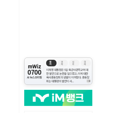
정
경
사
국
치
제
회
제
mWiz
0700
이재명 대통령은 5일 육군사관학교에 대
한 발언으로 논란을 일으켰고, 이에 대한
AI 뉴스브리핑
육사총동창회의 반발이 이어졌다. 총동창
→
회는 대통령의 발언이 사...