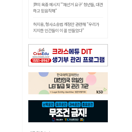
尹의 옥중 메시지 "'재선거 요구' 청년들, 대견
하고 믿음직해"
허지웅, 형사소송법 개정안 관련해 "우리가
지지한 인간들이 이 꼴 만들었다"