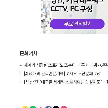
문화 기사
세계가 사랑한 소프라노 조수미, 대구서 데뷔 40주년 기념
[최상대의 건축인문기행] 쑤저우 스산문화광장
[차 한 잔]"대구를 세계적 스트리트댄스 성지로"…김민중 대구경북스트릿