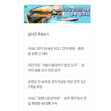
실시간 주요뉴스
[속보] 30억 원 육군 K1E1 전차 화재…훈련
중 장병 긴 대피
국민의힘 "서범수 돌려차기 발언 심각"…윤
리위 엄중 조치 의견 모아
송영길 전 보좌관, 정치자금법 위반 징역 1년
2개월 확정
[속보] "용병으로 받아줘"…광주 병무청서 경
찰 폭행한 40대男 구속