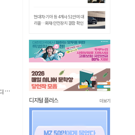
현대차·기아 등 4개사 51만여 대
리콜…화재·안전장치 결함 확인
개막
디지털 플러스
더보기