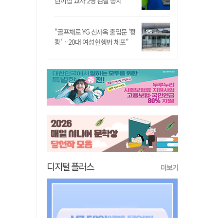
린이집 교사 2명 검찰 송치
"골프채로 YG 신사옥 출입문 '쾅
쾅'…20대 여성 현행범 체포"
디지털 플러스
더보기