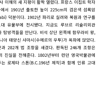
사 이해의 새 지평이 활짝 열렸다. 프랑스 이집트 학자
수사에서 1901년 출토한 높이 225cm의 검은색 섬록암
rabi) 덕분이다. 1902년 파리로 실려와 복원과 연구를
 고대 유물부에 전시됐다. 지금도 루브르 리슐리외관
역사 탐방객들을 만난다. 비석 상단 왼쪽에 함무라비 왕,
니아 태양신 샤마시(수메르의 우투)가 옥좌에 앉았다.
 282개 법 조항을 새겼다. 판독된 246개 조항은
아의 진실을 전해준다. 1802년부터 런던 영국박물관에
 로제타 스톤(B.C.196년 제작)과 함께 인류 고대