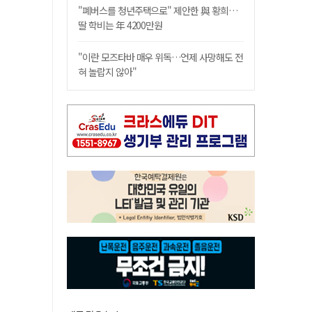
"폐버스를 청년주택으로" 제안한 與 황희…
딸 학비는 年 4200만원
"이란 모즈타바 매우 위독…언제 사망해도 전
혀 놀랍지 않아"