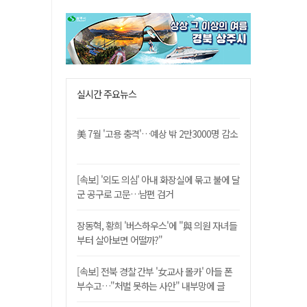
실시간 주요뉴스
美 7월 '고용 충격'…예상 밖 2만3000명 감소
[속보] '외도 의심' 아내 화장실에 묶고 불에 달
군 공구로 고문…남편 검거
장동혁, 황희 '버스하우스'에 "與 의원 자녀들
부터 살아보면 어떨까?"
[속보] 전북 경찰 간부 '女교사 몰카' 아들 폰
부수고…"처벌 못하는 사안" 내부망에 글