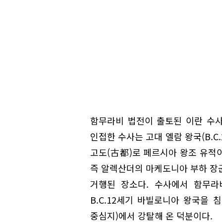
함무라비 법전이 출토된 이란 수
인접한 수사는 고대 엘람 왕국(B.C.
고도(古都)로 페르시아 왕조 유적
즉 알렉산더의 마케도니아 부하 장군
거행된 장소다. 수사에서 함무라
B.C.12세기 바빌로니아 왕국을 침
중심지)에서 강탈해 온 덕분이다.