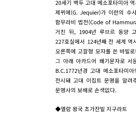
20세기 벽두 고대 메소포타미아 역
제뀌에(G. Jequier)가 이란의 
함무라비 법전(Code of Hammu
거친 뒤, 1904년 루브르 동양
227호실에서 124년째 전 세계 
오른쪽에 고깔형 모자를 쓴 바빌로
그 아래 아카드어 쐐기문자로 서문과
B.C.1772년경 고대 메소포타미
전시돼 고대 이집트 문명을 알려주는
문명사의 보배로 손색없다.
◆엘람 왕국 초가잔빌 지구라트