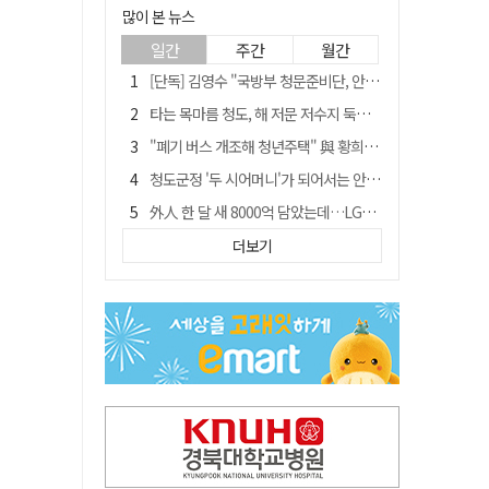
많이 본 뉴스
일간
주간
월간
[단독] 김영수 "국방부 청문준비단, 안규백 탈영 알고있었다"
타는 목마름 청도, 해 저문 저수지 둑에 군수가 서 있었다
"폐기 버스 개조해 청년주택" 與 황희…'딸 학비는 年 4200만원'
청도군정 '두 시어머니'가 되어서는 안된다
外人 한 달 새 8000억 담았는데…LG이노텍 목표주가는 왜 엇갈릴까
임시휴업 들어갔던 홈플러스 영주점, 7일 영업 재개…지하 1층만 운영
더보기
신세계사이먼, 대구 아울렛 토지매매 계약 체결… 사업 본궤도
SK하이닉스, 주당 375원 분기 배당 공시…"3분기 중 주주환원 방안 확정"
이의준 전 경북도 새마을봉사과장, 제28대 울릉군 부군수 취임
"상법개정해도 주주가 '봉'"…하이닉스 솔리다임 상장설에 술렁[개미와글와글]