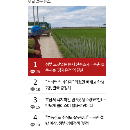
댓글 많은 뉴스
정부 느닷없는 농지 전수조사…농촌 들
쑤시는 '경자유전'의 칼날
28
"스타벅스 가야지" 외쳤던 배재고 학생
2명, 결국 중징계
18
호남서 백지화된 댐 6곳 용수량 69만t…
반도체 클러스터 필요량 넘는다
16
"부동산도 주식도 잘못했다"…국민 절
반 이상, 정부 경제정책 '부정'
10