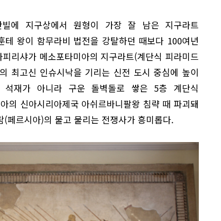
잔빌에 지구상에서 원형이 가장 잘 남은 지구라트
룩 나훈테 왕이 함무라비 법전을 강탈하던 때보다 100여년
타시 나피리샤가 메소포타미아의 지구라트(계단식 피라미드
람의 최고신 인슈시낙을 기리는 신전 도시 중심에 높이
다. 석재가 아니라 구운 돌벽돌로 쌓은 5층 계단식
타미아의 신아시리아제국 아쉬르바니팔왕 침략 때 파괴돼
람(페르시아)의 물고 물리는 전쟁사가 흥미롭다.