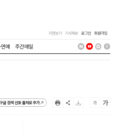
지면보기
기사제보
로그인
회원가입
·연예
주간매일
가
가
구글 검색 선호 출처로 추가