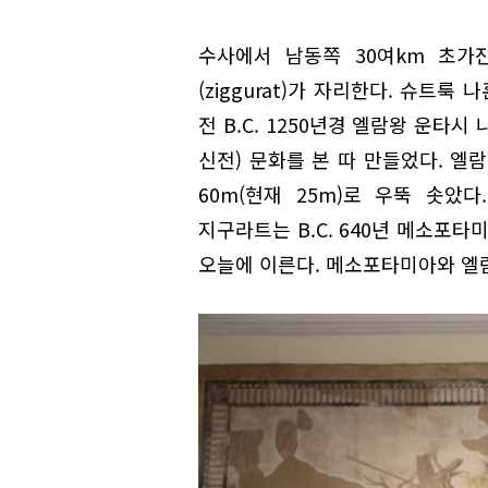
수사에서 남동쪽 30여km 초가
(ziggurat)가 자리한다. 슈트
전 B.C. 1250년경 엘람왕 운
신전) 문화를 본 따 만들었다. 엘
60m(현재 25m)로 우뚝 솟았
지구라트는 B.C. 640년 메소포
오늘에 이른다. 메소포타미아와 엘