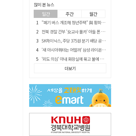
많이 본 뉴스
일간
주간
월간
"폐기 버스 개조해 청년주택" 與 황희…'딸 학비는 年 4200만원'
전북 경찰 간부 '女교사 몰카' 아들 폰 부수고…"처벌 못하는 사안" 내부망에 글
SK하이닉스, 주당 375원 분기 배당 공시…"3분기 중 주주환원 방안 확정"
'새 아시아쿼터는 어떨까' 삼성 라이온즈, 새 얼굴 투수 미야모리 영입
'외도 의심' 아내 화장실에 묶고 불에 달군 공구로 고문…남편 검거
박권현 청도군수, '햇빛 연금 사업' 공약 시동걸어
더보기
김병삼 경북 영천시장, 이번엔 국회 공략…'마사회 본사 이전·광역교통망 확충' 요청
봉화서 주택 에어컨 실외기에서 시작된 불… 주택 화재로 번져
"3세 아동 학대"…대구 북구 국공립어린이집 교사 2명 검찰 송치
경찰, 9월 초부터 상피제 전격 실시…가족 사건 수사 못해