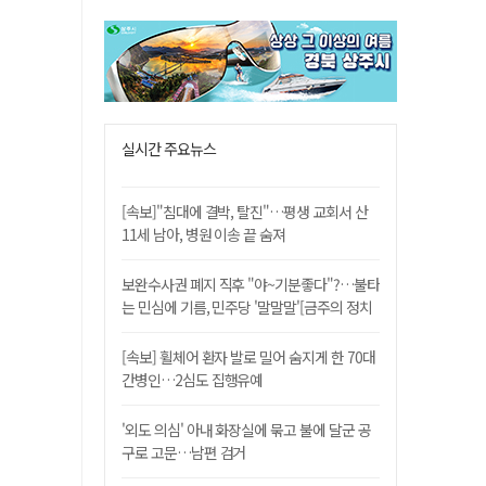
실시간 주요뉴스
[속보]"침대에 결박, 탈진"…평생 교회서 산
11세 남아, 병원 이송 끝 숨져
보완수사권 폐지 직후 "야~기분좋다"?…불타
는 민심에 기름, 민주당 '말말말'[금주의 정치
舌전]
[속보] 휠체어 환자 발로 밀어 숨지게 한 70대
간병인…2심도 집행유예
'외도 의심' 아내 화장실에 묶고 불에 달군 공
구로 고문…남편 검거