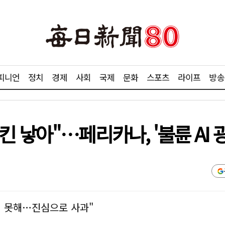
피니언
정치
경제
사회
국제
문화
스포츠
라이프
방송
 낳아"…페리카나, '불륜 AI 
지 못해…진심으로 사과"