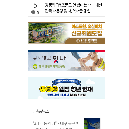
장동혁 "법조문도 안 봤다는 李…대한
민국 대통령 맞나, 역대급 망언"
6
이슈&뉴스
"3세 아동 학대"…대구 북구 어