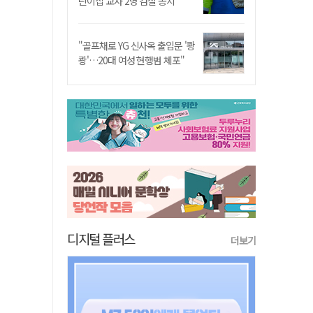
린이집 교사 2명 검찰 송치
"골프채로 YG 신사옥 출입문 '쾅
쾅'…20대 여성 현행범 체포"
디지털 플러스
더보기