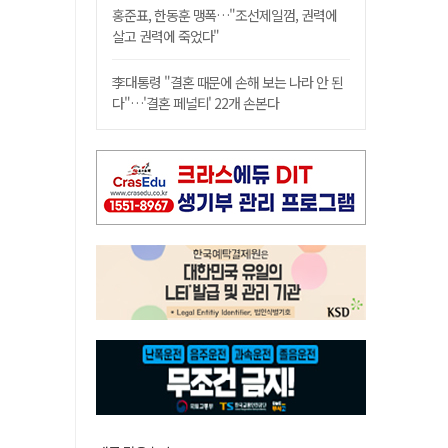
홍준표, 한동훈 맹폭…"조선제일껌, 권력에
살고 권력에 죽었다"
李대통령 "결혼 때문에 손해 보는 나라 안 된
다"…'결혼 페널티' 22개 손본다