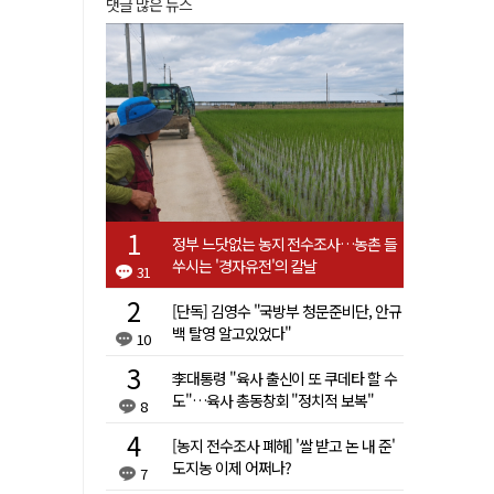
댓글 많은 뉴스
정부 느닷없는 농지 전수조사…농촌 들
쑤시는 '경자유전'의 칼날
31
[단독] 김영수 "국방부 청문준비단, 안규
백 탈영 알고있었다"
10
李대통령 "육사 출신이 또 쿠데타 할 수
도"…육사 총동창회 "정치적 보복"
8
[농지 전수조사 폐해] '쌀 받고 논 내 준'
도지농 이제 어쩌나?
7