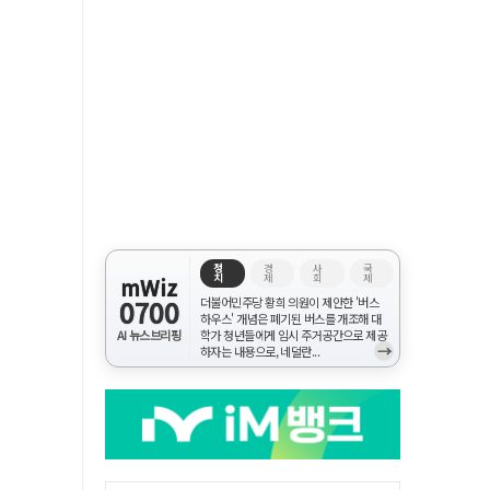
정
경
사
국
치
제
회
제
mWiz
0700
더불어민주당 황희 의원이 제안한 '버스
하우스' 개념은 폐기된 버스를 개조해 대
AI 뉴스브리핑
학가 청년들에게 임시 주거공간으로 제공
→
하자는 내용으로, 네덜란...