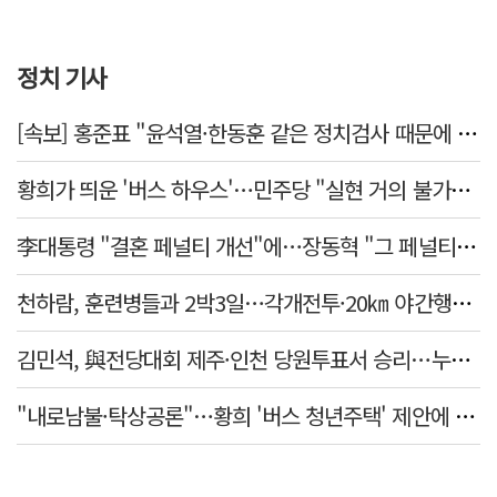
정치 기사
[속보] 홍준표 "윤석열·한동훈 같은 정치검사 때문에 수사권마저 탈취 당해"
황희가 띄운 '버스 하우스'…민주당 "실현 거의 불가능, 해프닝으로 봐달라"
李대통령 "결혼 페널티 개선"에…장동혁 "그 페널티 만든 게 이 정권"
천하람, 훈련병들과 2박3일…각개전투·20㎞ 야간행군 체험
김민석, 與전당대회 제주·인천 당원투표서 승리…누적 득표는 '초박빙'
"내로남불·탁상공론"…황희 '버스 청년주택' 제안에 與 내부서도 쓴소리