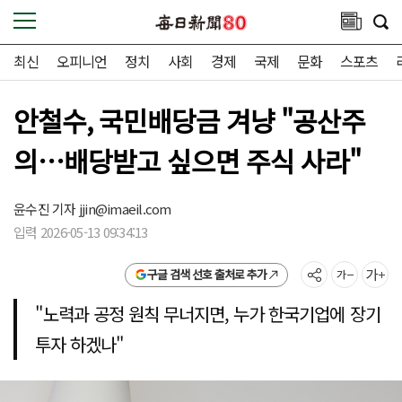
최신
오피니언
정치
사회
경제
국제
문화
스포츠
안철수, 국민배당금 겨냥 "공산주
의…배당받고 싶으면 주식 사라"
윤수진 기자
jjin@imaeil.com
입력 2026-05-13 09:34:13
구글 검색 선호 출처로 추가
"노력과 공정 원칙 무너지면, 누가 한국기업에 장기
투자 하겠나"