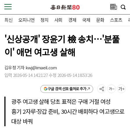
최신
오피니언
정치
사회
경제
국제
문화
스포츠
'신상공개' 장윤기 檢 송치…'분풀
이' 애먼 여고생 살해
김우정 기자
kwj@imaeil.com
입력 2026-05-14 14:21:27 수정 2026-05-14 18:53:26
구글 검색 선호 출처로 추가
광주 여고생 살해 당초 표적은 구애 거절 여성
흉기 2자루·장갑 준비, 30시간 배회하다 여고생으로
대상 바꿔