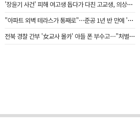
'장윤기 사건' 피해 여고생 돕다가 다친 고교생, 의상자 인정
"아파트 외벽 테라스가 통째로"…준공 1년 반 만에 '아찔 사고'
전북 경찰 간부 '女교사 몰카' 아들 폰 부수고…"처벌 못하는 사안" 내부망에 글