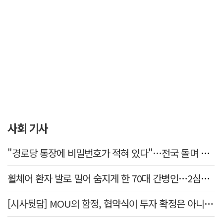
사회 기사
"경로당 통장에 비밀번호가 적혀 있다"…전국 돌며 경로당 13곳 턴 30대 구속
휠체어 환자 발로 밀어 숨지게 한 70대 간병인…2심도 집행유예
[시사뒷담] MOU의 함정, 협약식이 투자 확정은 아니긴 해