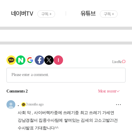
네이버TV
유튜브
구독 +
구독 +