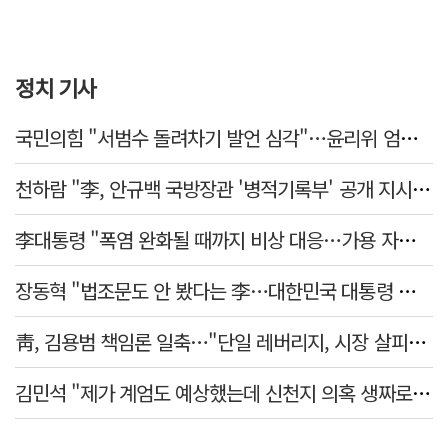
정치 기사
국민의힘 "서범수 돌려차기 발언 심각"…윤리위 엄중 조치 의견 모아
천하람 "李, 안규백 국방장관 '병적기록부' 공개 지시해야"
李대통령 "폭염 완화될 때까지 비상 대응…가용 자원 총동원"
장동혁 "법조문도 안 봤다는 李…대한민국 대통령 맞나, 역대급 망언"
靑, 김용범 책임론 일축…"단일 레버리지, 시장 살피고 대책 챙길 때"
김민석 "제가 계엄도 예상했는데 신천지 의혹 생짜로 말했겠나"