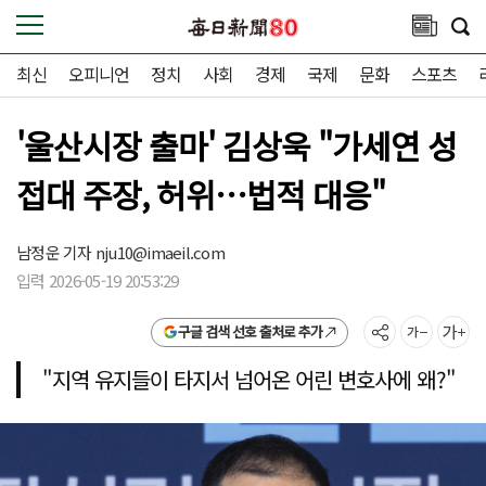
최신
오피니언
정치
사회
경제
국제
문화
스포츠
'울산시장 출마' 김상욱 "가세연 성
접대 주장, 허위…법적 대응"
남정운 기자
nju10@imaeil.com
입력 2026-05-19 20:53:29
구글 검색 선호 출처로 추가
"지역 유지들이 타지서 넘어온 어린 변호사에 왜?"