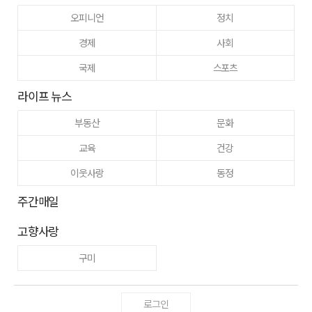
오피니언
정치
경제
사회
국제
스포츠
라이프 뉴스
부동산
문화
교육
건강
이웃사랑
동정
주간매일
고향사랑
구미
로그인