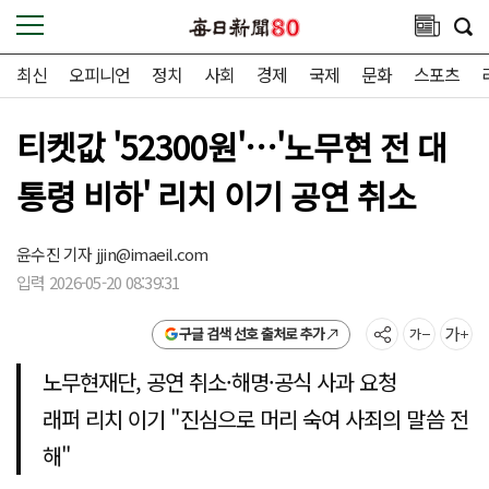
최신
오피니언
정치
사회
경제
국제
문화
스포츠
티켓값 '52300원'…'노무현 전 대
통령 비하' 리치 이기 공연 취소
윤수진 기자
jjin@imaeil.com
입력 2026-05-20 08:39:31
구글 검색 선호 출처로 추가
노무현재단, 공연 취소·해명·공식 사과 요청
래퍼 리치 이기 "진심으로 머리 숙여 사죄의 말씀 전
해"