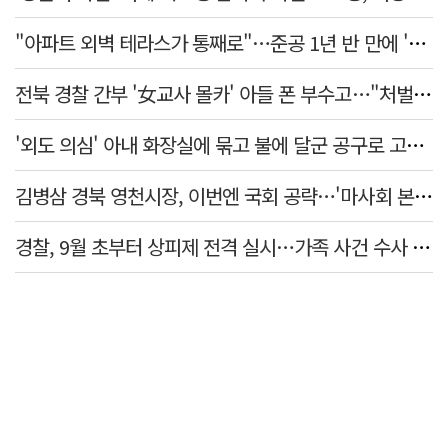
"아파트 외벽 테라스가 통째로"…준공 1년 반 만에 '아찔 사고'
전북 경찰 간부 '女교사 몰카' 아들 폰 부수고…"처벌 못하는 사안" 내부망에 글
'외도 의심' 아내 화장실에 묶고 불에 달군 공구로 고문…남편 검거
김병삼 경북 영천시장, 이번엔 국회 공략…'마사회 본사 이전·광역교통망 확충' 요청
경찰, 9월 초부터 상피제 전격 실시…가족 사건 수사 못해