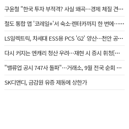
구윤철 "한국 투자 부적격? 사실 왜곡…경제 체질 견실"
철도 통합 앱 '코레일+'서 숙소·렌터카까지 한 번에…여행 서비스 확대
LS일렉트릭, 차세대 ESS용 PCS 'G2' 양산…천안 공장서 출하
다시 커지는 엔캐리 청산 우려…재현 시 증시 휘청[매일뭐니머니]
"밸류업 공시 747사 돌파"…거래소, 9월 전국 순회 설명회 연다
SK디앤디, 금감원 유증 제동에 상한가