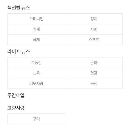
섹션별 뉴스
오피니언
정치
경제
사회
국제
스포츠
라이프 뉴스
부동산
문화
교육
건강
이웃사랑
동정
주간매일
고향사랑
구미