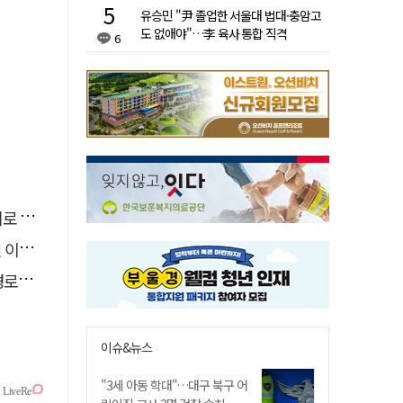
유승민 "尹 졸업한 서울대 법대·충암고
도 없애야"…李 육사 통합 직격
6
추정
 숨져
 구속
이슈&뉴스
"3세 아동 학대"…대구 북구 어