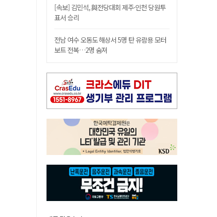
[속보] 김민석, 與전당대회 제주·인천 당원투
표서 승리
전남 여수 오동도 해상서 5명 탄 유람용 모터
보트 전복…2명 숨져