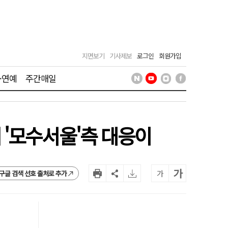
지면보기
기사제보
로그인
회원가입
·연예
주간매일
'모수서울'측 대응이
가
가
구글 검색 선호 출처로 추가