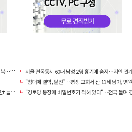
명 숨져
서울 면목동서 60대 남성 2명 흉기에 숨져…지인 관계로 
"침대에 결박, 탈진"…평생 교회서 산 11세 남아, 병원 이송 끝
려달라"
"경로당 통장에 비밀번호가 적혀 있다"…전국 돌며 경로당 13곳 턴 30대