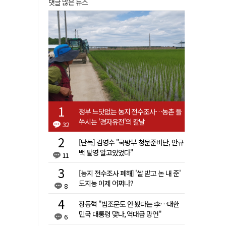
댓글 많은 뉴스
정부 느닷없는 농지 전수조사…농촌 들
쑤시는 '경자유전'의 칼날
32
[단독] 김영수 "국방부 청문준비단, 안규
백 탈영 알고있었다"
11
[농지 전수조사 폐해] '쌀 받고 논 내 준'
도지농 이제 어쩌나?
8
장동혁 "법조문도 안 봤다는 李…대한
민국 대통령 맞나, 역대급 망언"
6