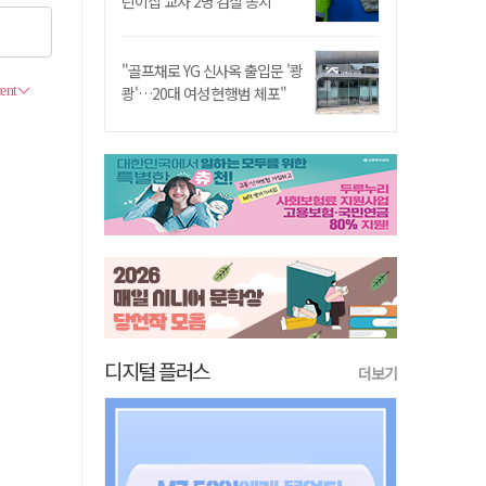
린이집 교사 2명 검찰 송치
"골프채로 YG 신사옥 출입문 '쾅
쾅'…20대 여성 현행범 체포"
디지털 플러스
더보기