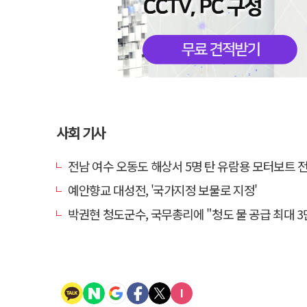
사회 기사
전남 여수 오동도 해상서 5명 탄 유람용 모터보트 전복…2
예안향교 대성전, '국가지정 보물로 지정'
박권현 청도군수, 국무총리에 "청도 물 공급 최대 3만t 늘