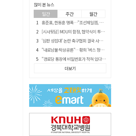
많이 본 뉴스
일간
주간
월간
홍준표, 한동훈 맹폭…"조선제일껌, 권력에 살고 권력에 죽었다"
[시사뒷담] MOU의 함정, 협약식이 투자 확정은 아니긴 해
'심판 성접대' 논란 축구협회 결국 사과…"깊이 반성, 쇄신하겠다"
"내로남불·탁상공론"…황희 '버스 청년주택' 제안에 與 내부서도 쓴소리
"경로당 통장에 비밀번호가 적혀 있다"…전국 돌며 경로당 13곳 턴 30대 구속
예안향교 대성전, '국가지정 보물로 지정'
더보기
휠체어 환자 발로 밀어 숨지게 한 70대 간병인…2심도 집행유예
"침대에 결박, 탈진"…평생 교회서 산 11세 남아, 병원 이송 끝 숨져
김민석, 與전당대회 제주·인천 당원투표서 승리…누적 득표는 '초박빙'
[금주의 이슈] 하늘의 외계인, 바다의 귀향자…영화 '호프'와 '오디세이'