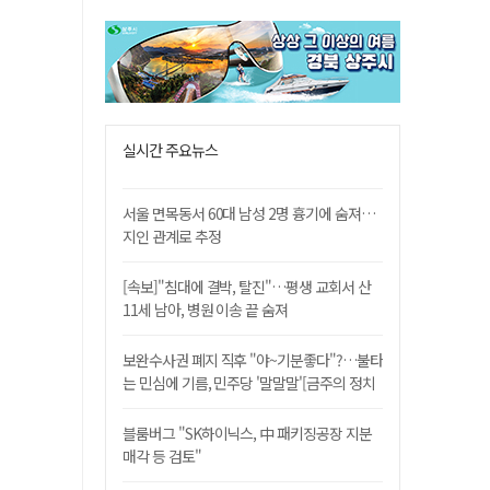
실시간 주요뉴스
서울 면목동서 60대 남성 2명 흉기에 숨져…
지인 관계로 추정
[속보]"침대에 결박, 탈진"…평생 교회서 산
11세 남아, 병원 이송 끝 숨져
보완수사권 폐지 직후 "야~기분좋다"?…불타
는 민심에 기름, 민주당 '말말말'[금주의 정치
舌전]
블룸버그 "SK하이닉스, 中 패키징공장 지분
매각 등 검토"