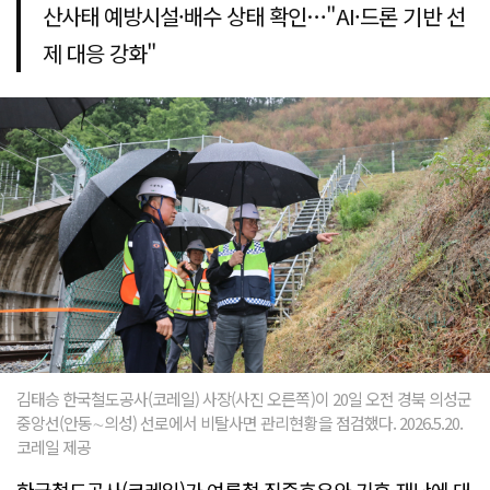
산사태 예방시설·배수 상태 확인…"AI·드론 기반 선
제 대응 강화"
김태승 한국철도공사(코레일) 사장(사진 오른쪽)이 20일 오전 경북 의성군
중앙선(안동∼의성) 선로에서 비탈사면 관리현황을 점검했다. 2026.5.20.
코레일 제공