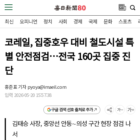
최신
오피니언
정치
사회
경제
국제
문화
스포츠
코레일, 집중호우 대비 철도시설 특
별 안전점검…전국 160곳 집중 진
단
홍준표 기자
pyoya@imaeil.com
입력 2026-05-20 15:57:38
구글 검색 선호 출처로 추가
김태승 사장, 중앙선 안동∼의성 구간 현장 점검 나
서