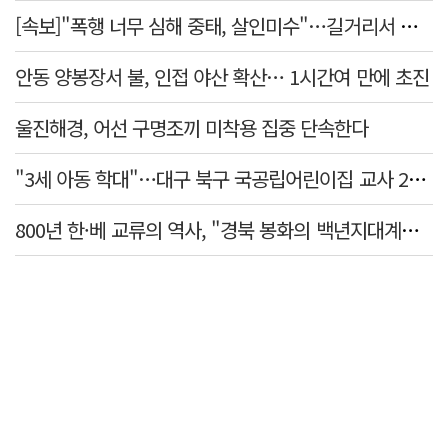
[속보]"폭행 너무 심해 중태, 살인미수"…길거리서 지인 수십회 때린 50대 '긴급체포'
안동 양봉장서 불, 인접 야산 확산… 1시간여 만에 초진
울진해경, 어선 구명조끼 미착용 집중 단속한다
"3세 아동 학대"…대구 북구 국공립어린이집 교사 2명 검찰 송치
800년 한·베 교류의 역사, "경북 봉화의 백년지대계로 피어난다"