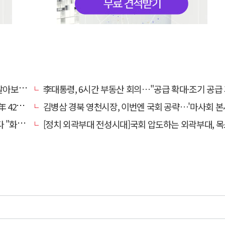
떨까?"
李대통령, 6시간 부동산 회의…"공급 확대·조기 공급 과감히 실
0만원'
김병삼 경북 영천시장, 이번엔 국회 공략…'마사회 본사 이전·광역교통망 확충' 
 존중"
[정치 외곽부대 전성시대]국회 압도하는 외곽부대, 목소리 왜 커지