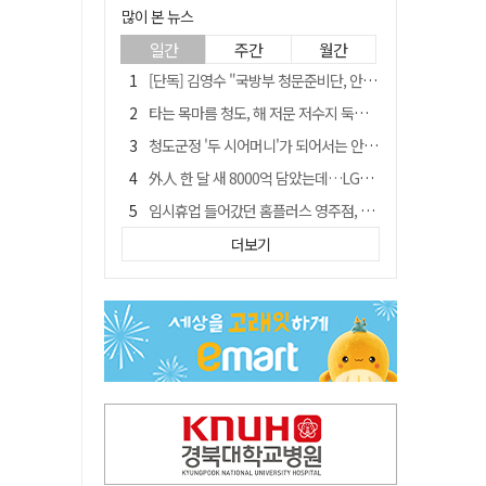
많이 본 뉴스
일간
주간
월간
[단독] 김영수 "국방부 청문준비단, 안규백 탈영 알고있었다"
타는 목마름 청도, 해 저문 저수지 둑에 군수가 서 있었다
청도군정 '두 시어머니'가 되어서는 안된다
外人 한 달 새 8000억 담았는데…LG이노텍 목표주가는 왜 엇갈릴까
임시휴업 들어갔던 홈플러스 영주점, 7일 영업 재개…지하 1층만 운영
"폐기 버스 개조해 청년주택" 與 황희…'딸 학비는 年 4200만원'
더보기
신세계사이먼, 대구 아울렛 토지매매 계약 체결… 사업 본궤도
SK하이닉스, 주당 375원 분기 배당 공시…"3분기 중 주주환원 방안 확정"
이의준 전 경북도 새마을봉사과장, 제28대 울릉군 부군수 취임
"상법개정해도 주주가 '봉'"…하이닉스 솔리다임 상장설에 술렁[개미와글와글]