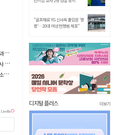
린이집 교사 2명 검찰 송치
"골프채로 YG 신사옥 출입문 '쾅
쾅'…20대 여성 현행범 체포"
천"
요청
나?
디지털 플러스
더보기