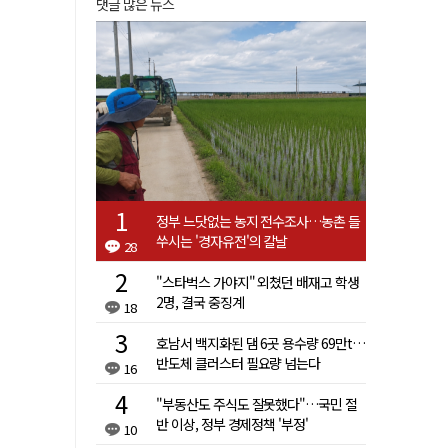
댓글 많은 뉴스
정부 느닷없는 농지 전수조사…농촌 들
쑤시는 '경자유전'의 칼날
28
"스타벅스 가야지" 외쳤던 배재고 학생
2명, 결국 중징계
18
호남서 백지화된 댐 6곳 용수량 69만t…
반도체 클러스터 필요량 넘는다
16
"부동산도 주식도 잘못했다"…국민 절
반 이상, 정부 경제정책 '부정'
10