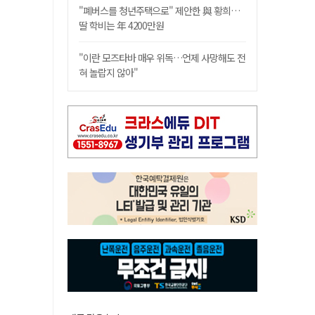
"폐버스를 청년주택으로" 제안한 與 황희…
딸 학비는 年 4200만원
"이란 모즈타바 매우 위독…언제 사망해도 전
혀 놀랍지 않아"