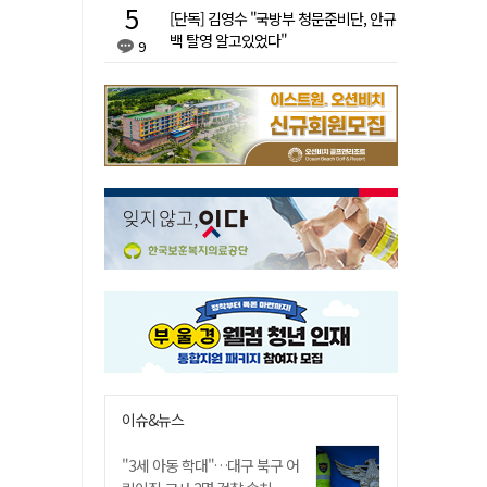
[단독] 김영수 "국방부 청문준비단, 안규
백 탈영 알고있었다"
9
이슈&뉴스
"3세 아동 학대"…대구 북구 어