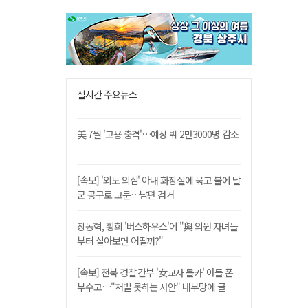
실시간 주요뉴스
美 7월 '고용 충격'…예상 밖 2만3000명 감소
[속보] '외도 의심' 아내 화장실에 묶고 불에 달
군 공구로 고문…남편 검거
장동혁, 황희 '버스하우스'에 "與 의원 자녀들
부터 살아보면 어떨까?"
[속보] 전북 경찰 간부 '女교사 몰카' 아들 폰
부수고…"처벌 못하는 사안" 내부망에 글