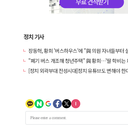
정치 기사
장동혁, 황희 '버스하우스'에 "與 의원 자녀들부터 살아보면 어
"폐기 버스 개조해 청년주택" 與 황희…'딸 학비는 年 420
[정치 외곽부대 전성시대]정치 유튜브도 변해야 한다 "화합과