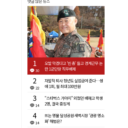
댓글 많은 뉴스
오발 막겠다고 '빈 총' 들고 경계근무 논
란 1군단장 직무배제
30
자발적 퇴사 청년도 실업급여 준다…생
애 1회, 월 최대 100만원
22
"스타벅스 가야지" 외쳤던 배재고 학생
2명, 결국 중징계
14
뜨는 명물 달성공원 새벽시장 '관광 명소
화' 해법은?
14