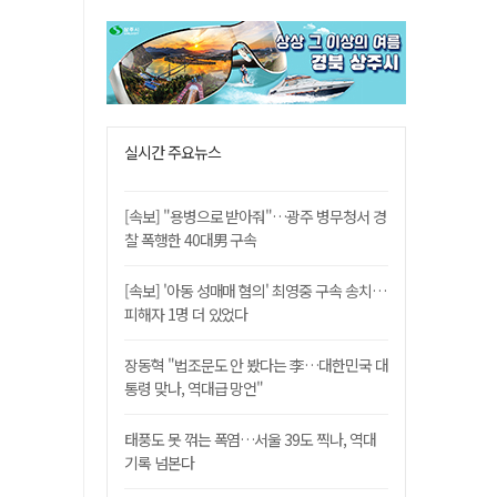
실시간 주요뉴스
[속보] "용병으로 받아줘"…광주 병무청서 경
찰 폭행한 40대男 구속
[속보] '아동 성매매 혐의' 최영중 구속 송치…
피해자 1명 더 있었다
장동혁 "법조문도 안 봤다는 李…대한민국 대
통령 맞나, 역대급 망언"
태풍도 못 꺾는 폭염…서울 39도 찍나, 역대
기록 넘본다