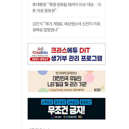
李대통령 "폭염 완화될 때까지 비상 대응…가
용 자원 총동원"
김민석 "제가 계엄도 예상했는데 신천지 의혹
생짜로 말했겠나"