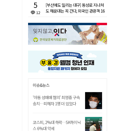
[부산에도 밀리는 대구] 동성로 지나쳐
도 해운대는 꼭 간다, 외국인 관광객 16
12
배 차이
이슈&뉴스
'아동 성매매 혐의' 최영중 구속
송치…피해자 1명 더 있었다
코스피, 2%대 하락…SK하이닉
스 6%대 약세