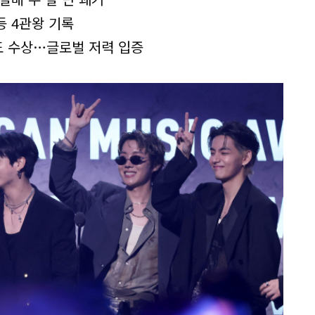
 등 4관왕 기록
도 수상…글로벌 저력 입증