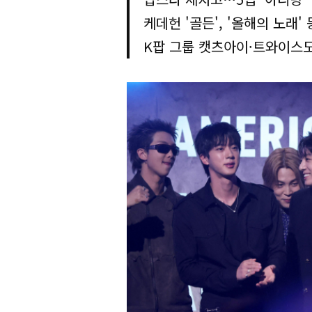
케데헌 '골든', '올해의 노래'
K팝 그룹 캣츠아이·트와이스