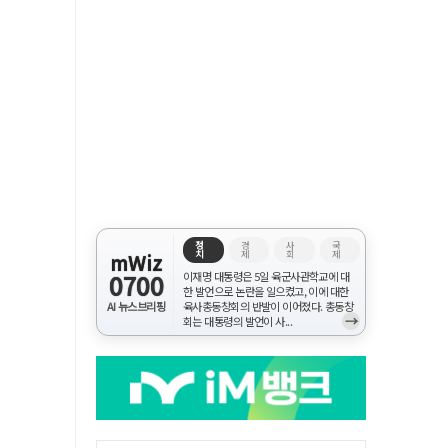
정
경
사
국
치
제
회
제
mWiz
0700
이재명 대통령은 5일 육군사관학교에 대
한 발언으로 논란을 일으켰고, 이에 대한
AI 뉴스브리핑
육사총동창회의 반발이 이어졌다. 총동창
→
회는 대통령의 발언이 사...