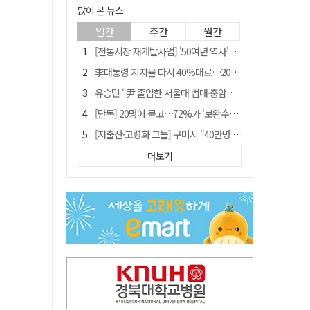
많이 본 뉴스
일간
주간
월간
[전통시장 재개발사업] '50여년 역사' 수성시장 자리에 25층 주상복합 들어선다
李대통령 지지율 다시 40%대로…20대는 18.8%p 급락
유승민 "尹 졸업한 서울대 법대·충암고도 없애야"…李 육사 통합 직격
[단독] 20명에 묻고…72%가 '보완수사권 폐지'?
[저출산·고령화 그늘] 구미시 "40만명 사수" 고령군 "3만명대 회복"
[전통시장 재개발사업] 신천시장 재개발, 준공 후에도 소송전
더보기
李대통령 "육사 출신이 또 쿠데타 할 수도"…육사 총동창회 "정치적 보복"
안동-사가에, "50년 우정 넘어 미래 50년 함께 연다"
[인사]경상북도
"김용민, 흑백논리로 세상 보는 듯" 검찰 내부서 지탄