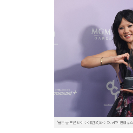
'골든'을 부른 레이 아미(왼쪽)와 이재. AFP=연합뉴스