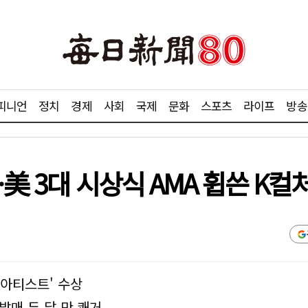
피니언
정치
경제
사회
국제
문화
스포츠
라이프
방송
美 3대 시상식 AMA 휩쓴 K컬
 아티스트' 수상
발매 두 달 만 쾌거