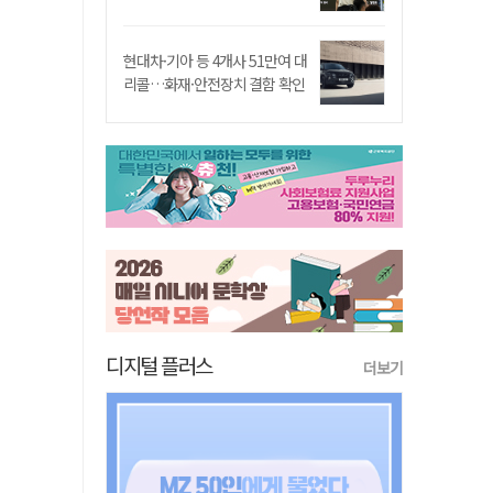
현대차·기아 등 4개사 51만여 대
리콜…화재·안전장치 결함 확인
디지털 플러스
더보기