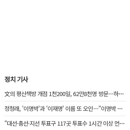
정치 기사
文의 평산책방 개점 1천200일, 62만8천명 방문…하루 평균 500명↑
정청래, '이명박'과 '이재명' 이름 또 오인…"이명박 대통령 임기안에 반도체 제품 출시"
"대선·총선·지선 투표구 117곳 투표수 1시간 이상 먼저 입력"