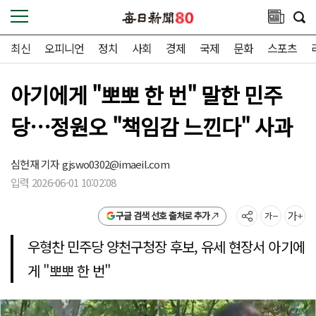
최신
오피니언
정치
사회
경제
국제
문화
스포츠
아기에게 "뽀뽀 한 번" 말한 민주
당…정원오 "책임감 느낀다" 사과
심헌재 기자
gjswo0302@imaeil.com
입력 2026-06-01 10:02:08
구글 검색 선호 출처로 추가
우형찬 민주당 양천구청장 후보, 유세 현장서 아기에
게 "뽀뽀 한 번"