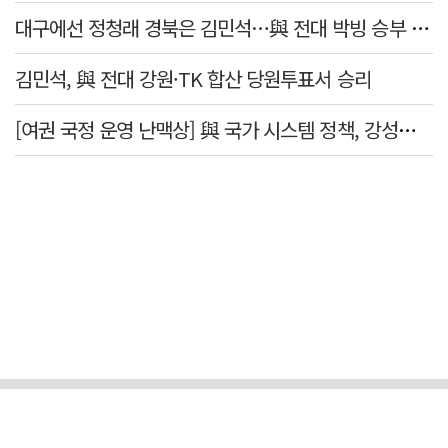
대구에선 정청래 경북은 김민석…與 전대 박빙 승부 이어간다
김민석, 與 전대 강원·TK 합산 당원투표서 승리
[여권 국정 운영 난맥상] 與 국가 시스템 정책, 강성층 결집에 의존