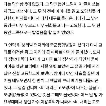
다는 막연함밖에 없었다. 그 막연했던 느낌이 이 글을 쓰는
지금도 생생하다. 그 두 해 전에 어머니를 잃고 도망치듯 가
난한 아버지를 떠나서 다시 대구로 올라온 나에게 그 낯선
풍경은 너무 푸르고 너무 평화롭고 너무 고요했다. 그 뒤 한
동안 그쪽으로는 발걸음을 할 일이 없었다.
그 언덕 위 보리밭 언저리에 국군통합병원이 섰다가 다시 교
외로 이전한 뒤 그 자리에 큰 아파트 단지가 들어섰다. 도시
의 정반대 쪽에 살다가 그 아파트에 정착하게 되면서 둘째
아이를 옛날 보리베기 시절 얼핏 보았던 그 철길 가에 자리
잡은 신설 고등학교에 보냈다. 밤마다 야간 자습을 끝낸 아
이를 태워오면서 한 번씩 그 옛날의 보리 베기를 떠올리곤
했다. 그 철길 건너에 <비 내리는 고모령>에 나오는 실물 고
모령(顧母嶺)이 있다는 것을 그때도 몰랐었다. 어느 날 밤 가
요무대에서 맹인 가수 이용복씨가 나와서 <비 내리는 고모