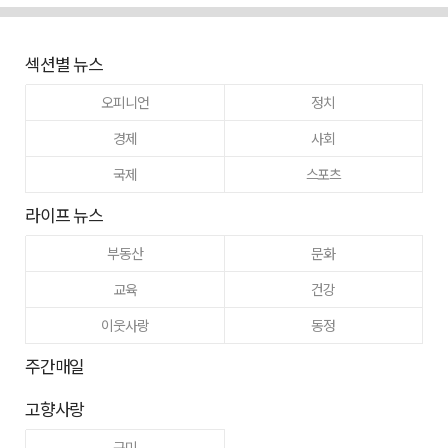
섹션별 뉴스
오피니언
정치
경제
사회
국제
스포츠
라이프 뉴스
부동산
문화
교육
건강
이웃사랑
동정
주간매일
고향사랑
구미