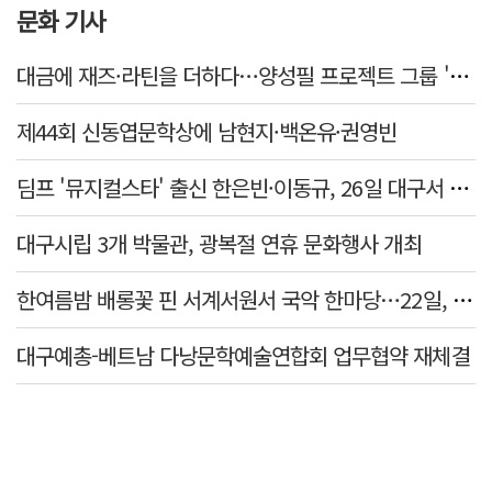
문화 기사
대금에 재즈·라틴을 더하다…양성필 프로젝트 그룹 '必 so Good' 공연
제44회 신동엽문학상에 남현지·백온유·권영빈
딤프 '뮤지컬스타' 출신 한은빈·이동규, 26일 대구서 첫 콘서트
대구시립 3개 박물관, 광복절 연휴 문화행사 개최
한여름밤 배롱꽃 핀 서계서원서 국악 한마당…22일, 트래덜반 공연
대구예총-베트남 다낭문학예술연합회 업무협약 재체결