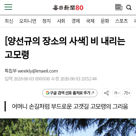
최신
오피니언
정치
사회
경제
국제
문화
스포츠
[양선규의 장소의 사색] 비 내리는
고모령
특집부
weekly@imaeil.com
입력 2026-06-03 09:00:00 수정 2026-06-03 20:52:44
구글 검색 선호 출처로 추가
어머니 손길처럼 부드로운 고갯길 고모령의 그리움