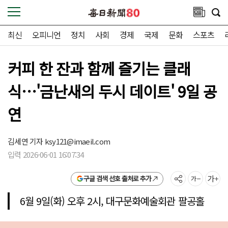
최신
오피니언
정치
사회
경제
국제
문화
스포츠
커피 한 잔과 함께 즐기는 클래
식…'금난새의 두시 데이트' 9일 공
연
김세연 기자
ksy121@imaeil.com
입력 2026-06-01 16:07:34
구글 검색 선호 출처로 추가
6월 9일(화) 오후 2시, 대구문화예술회관 팔공홀