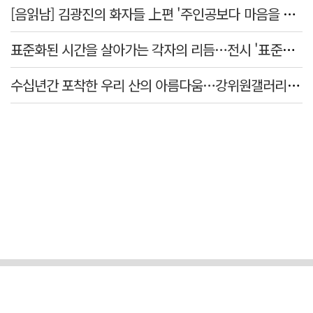
[음읽남] 김광진의 화자들 上편 '주인공보다 마음을 쓴 사람'
표준화된 시간을 살아가는 각자의 리듬…전시 '표준시차'
수십년간 포착한 우리 산의 아름다움…강위원갤러리 '팔공·지리展' 개최