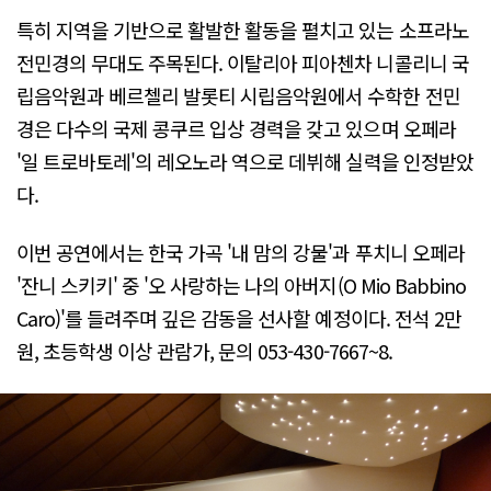
특히 지역을 기반으로 활발한 활동을 펼치고 있는 소프라노
전민경의 무대도 주목된다. 이탈리아 피아첸차 니콜리니 국
립음악원과 베르첼리 발롯티 시립음악원에서 수학한 전민
경은 다수의 국제 콩쿠르 입상 경력을 갖고 있으며 오페라
'일 트로바토레'의 레오노라 역으로 데뷔해 실력을 인정받았
다.
이번 공연에서는 한국 가곡 '내 맘의 강물'과 푸치니 오페라
'잔니 스키키' 중 '오 사랑하는 나의 아버지(O Mio Babbino
Caro)'를 들려주며 깊은 감동을 선사할 예정이다. 전석 2만
원, 초등학생 이상 관람가, 문의 053-430-7667~8.