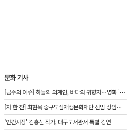
문화 기사
[금주의 이슈] 하늘의 외계인, 바다의 귀향자…영화 '호프'와 '오디세이'
[차 한 잔] 최현묵 중구도심재생문화재단 신임 상임이사 "서문시장·경상감영 등 지역 자원 활용…문화의 일상화"
'인간시장' 김홍신 작가, 대구도서관서 특별 강연