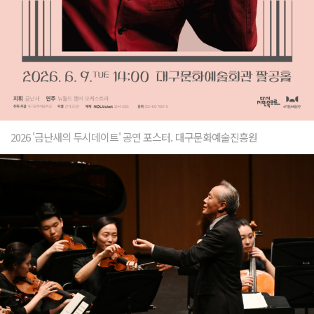
2026 '금난새의 두시데이트' 공연 포스터. 대구문화예술진흥원