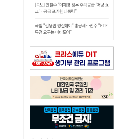
[속보] 안철수 "이재명 정부 주택공급 '어닝 쇼
크'…공급 포기한 대통령"
국힘 "김용범 경질해야" 총공세…민주 "ETF
특검 요구는 마타도어"