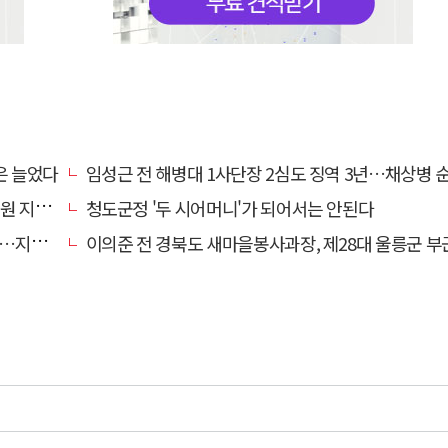
은 늘었다
임성근 전 해병대 1사단장 2심도 징역 3년…채상병 순직 책임
망 강화
청도군정 '두 시어머니'가 되어서는 안된다
만 운영
이의준 전 경북도 새마을봉사과장, 제28대 울릉군 부군수