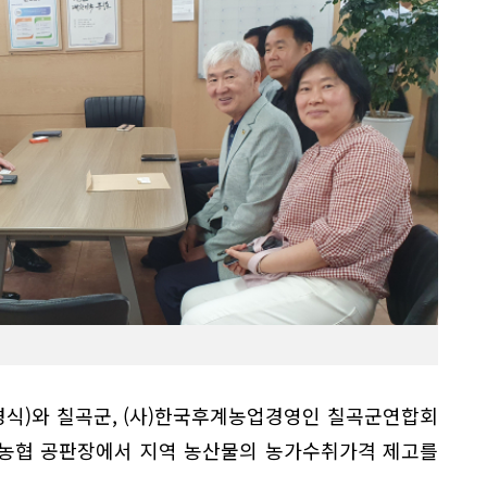
식)와 칠곡군, (사)한국후계농업경영인 칠곡군연합회
예농협 공판장에서 지역 농산물의 농가수취가격 제고를