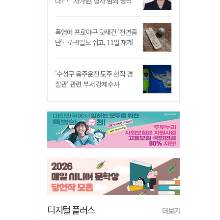
나?…"차가원, 형사 범죄 영역"
폭염에 프로야구 닷새간 '전면중
단'…7~9일도 쉬고, 11일 재개
'수성구 음주운전 도주 현직 경
찰관' 관련 부서 강제수사
디지털 플러스
더보기