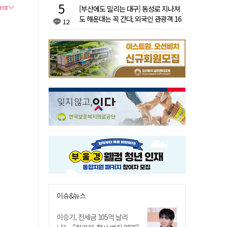
[부산에도 밀리는 대구] 동성로 지나쳐
도 해운대는 꼭 간다, 외국인 관광객 16
12
배 차이
이슈&뉴스
이승기, 전세금 105억 날리