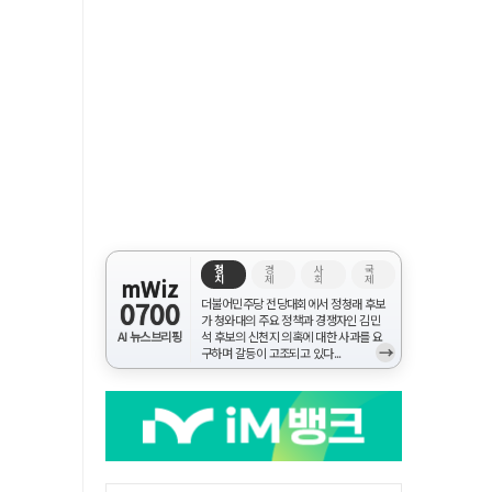
정
경
사
국
치
제
회
제
mWiz
0700
더불어민주당 전당대회에서 정청래 후보
가 청와대의 주요 정책과 경쟁자인 김민
AI 뉴스브리핑
석 후보의 신천지 의혹에 대한 사과를 요
→
구하며 갈등이 고조되고 있다...