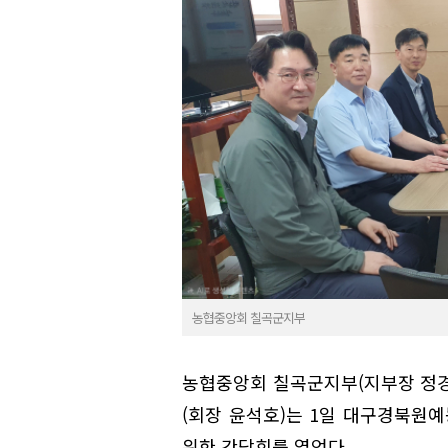
농협중앙회 칠곡군지부
농협중앙회 칠곡군지부(지부장 정경
(회장 윤석호)는 1일 대구경북원
위한 간담회를 열었다.