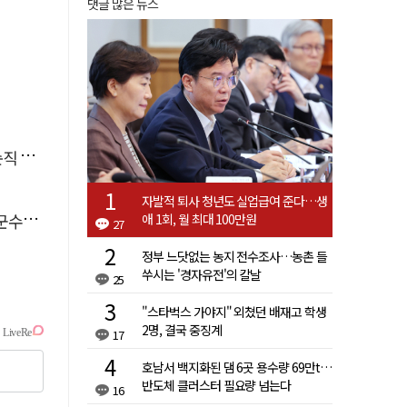
댓글 많은 뉴스
 유죄
자발적 퇴사 청년도 실업급여 준다…생
 취임
애 1회, 월 최대 100만원
27
정부 느닷없는 농지 전수조사…농촌 들
쑤시는 '경자유전'의 칼날
25
"스타벅스 가야지" 외쳤던 배재고 학생
2명, 결국 중징계
17
호남서 백지화된 댐 6곳 용수량 69만t…
반도체 클러스터 필요량 넘는다
16