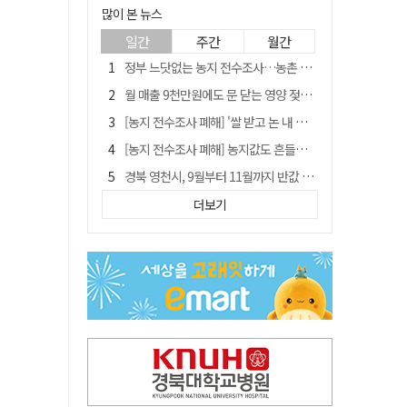
많이 본 뉴스
일간
주간
월간
정부 느닷없는 농지 전수조사…농촌 들쑤시는 '경자유전'의 칼날
월 매출 9천만원에도 문 닫는 영양 젖소농장… "일할 사람이 없어"
[농지 전수조사 폐해] '쌀 받고 논 내 준' 도지농 이제 어쩌나?
[농지 전수조사 폐해] 농지값도 흔들리나…"도지 막히면 헐값 매물 나올 수도"
경북 영천시, 9월부터 11월까지 반값 여행 혜택 제공
'솔리다임 IPO 추진설' SK하이닉스, 주가 9% 급락
더보기
국민 51.9% "李 대통령 재판 재개 필요하다"
[농지 전수조사 폐해] 실경작농·청년농 부담도 커진다
아쉬운 태클
김주수 전 의성군수 공덕비 결국 철거… 문화재법 위반 원상복구