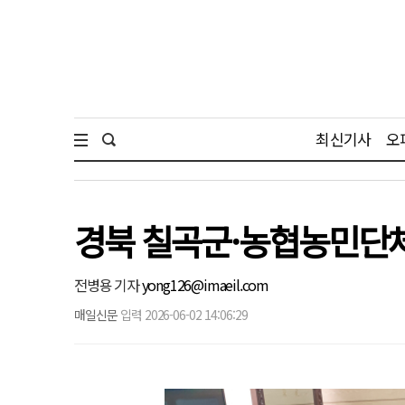
최신기사
오
경북 칠곡군·농협농민단체
전병용 기자
yong126@imaeil.com
매일신문
입력 2026-06-02 14:06:29