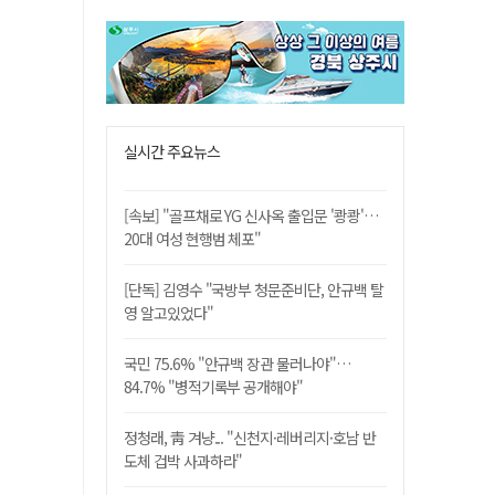
실시간 주요뉴스
[속보] "골프채로 YG 신사옥 출입문 '쾅쾅'…
20대 여성 현행범 체포"
[단독] 김영수 "국방부 청문준비단, 안규백 탈
영 알고있었다"
국민 75.6% "안규백 장관 물러나야"…
84.7% "병적기록부 공개해야"
정청래, 靑 겨냥... "신천지·레버리지·호남 반
도체 겁박 사과하라"