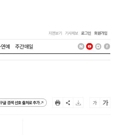
지면보기
기사제보
로그인
회원가입
·연예
주간매일
가
가
구글 검색 선호 출처로 추가