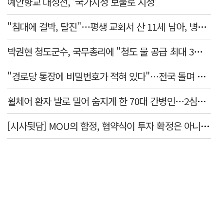
예안향교 대성전, '국가지정 보물로 지정'
"침대에 결박, 탈진"…평생 교회서 산 11세 남아, 병원 이송 끝 숨져
박권현 청도군수, 국무총리에 "청도 물 공급 최대 3만t 늘려달라"
"경로당 통장에 비밀번호가 적혀 있다"…전국 돌며 경로당 13곳 턴 30대 구속
휠체어 환자 발로 밀어 숨지게 한 70대 간병인…2심도 집행유예
[시사뒷담] MOU의 함정, 협약식이 투자 확정은 아니긴 해