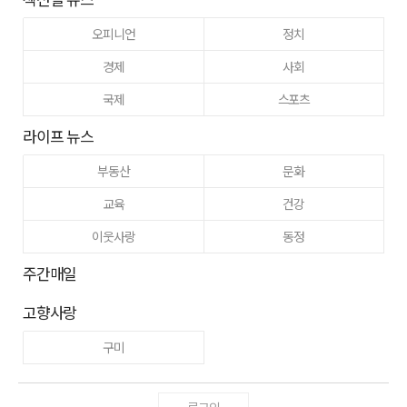
오피니언
정치
경제
사회
국제
스포츠
라이프 뉴스
부동산
문화
교육
건강
이웃사랑
동정
주간매일
고향사랑
구미
로그인