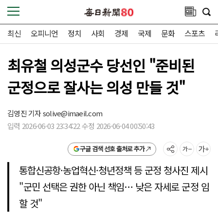
최신
오피니언
정치
사회
경제
국제
문화
스포츠
최유철 의성군수 당선인 "준비된
군정으로 잘사는 의성 만들 것"
김영진 기자
solive@imaeil.com
입력 2026-06-03 23:34:22 수정 2026-06-04 00:50:43
구글 검색 선호 출처로 추가
통합신공항·농업혁신·청년정책 등 군정 청사진 제시
"군민 선택은 권한 아닌 책임… 낮은 자세로 군정 임
할 것"