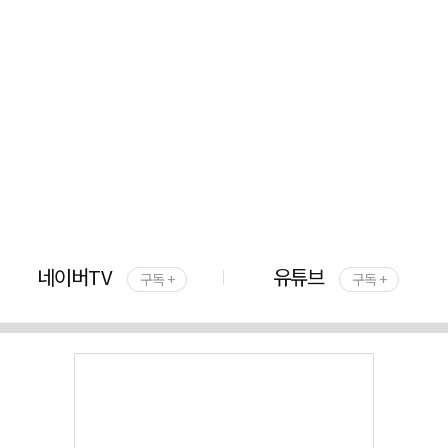
네이버TV
유튜브
구독 +
구독 +