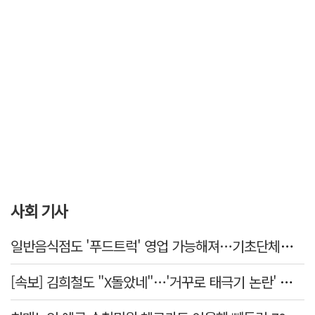
사회 기사
일반음식점도 '푸드트럭' 영업 가능해져…기초단체별 조례 개정 움직임
[속보] 김희철도 "X돌았네"…'거꾸로 태극기 논란' 인천시 현수막, 이틀 만에 철거