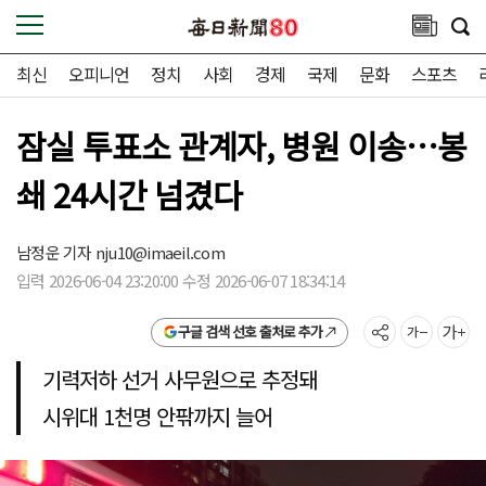
최신
오피니언
정치
사회
경제
국제
문화
스포츠
잠실 투표소 관계자, 병원 이송…봉
쇄 24시간 넘겼다
남정운 기자
nju10@imaeil.com
입력 2026-06-04 23:20:00 수정 2026-06-07 18:34:14
구글 검색 선호 출처로 추가
기력저하 선거 사무원으로 추정돼
시위대 1천명 안팎까지 늘어