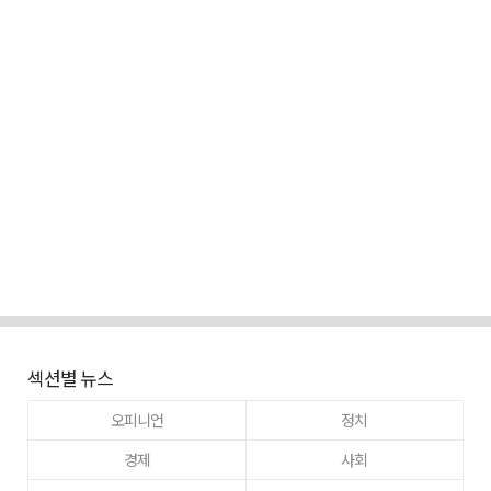
섹션별 뉴스
오피니언
정치
경제
사회