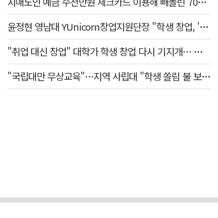
치매노인 예금 수천만원 체크카드 이용해 빼돌린 70대 간병인, 집행유예
윤정현 영남대 YUnicorn창업지원단장 "학생 창업, '팀 빌딩'이 제일 중요"
"취업 대신 창업" 대학가 학생 창업 다시 기지개… 창업자·기업·매출 동반 성장
"국립대만 무상교육"…지역 사립대 "학생 쏠림 불 보듯"