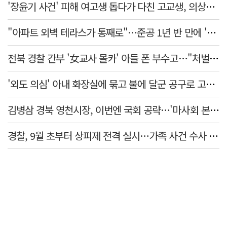
'장윤기 사건' 피해 여고생 돕다가 다친 고교생, 의상자 인정
"아파트 외벽 테라스가 통째로"…준공 1년 반 만에 '아찔 사고'
전북 경찰 간부 '女교사 몰카' 아들 폰 부수고…"처벌 못하는 사안" 내부망에 글
'외도 의심' 아내 화장실에 묶고 불에 달군 공구로 고문…남편 검거
김병삼 경북 영천시장, 이번엔 국회 공략…'마사회 본사 이전·광역교통망 확충' 요청
경찰, 9월 초부터 상피제 전격 실시…가족 사건 수사 못해