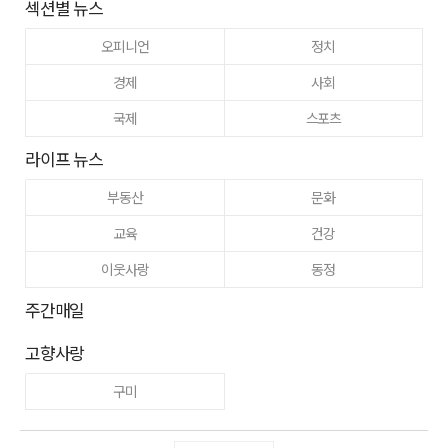
섹션별 뉴스
오피니언
정치
경제
사회
국제
스포츠
라이프 뉴스
부동산
문화
교육
건강
이웃사랑
동정
주간매일
고향사랑
구미