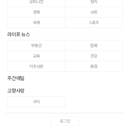
오피니언
정치
경제
사회
국제
스포츠
라이프 뉴스
부동산
문화
교육
건강
이웃사랑
동정
주간매일
고향사랑
구미
로그인