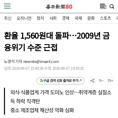
최신
오피니언
정치
사회
경제
국제
문화
스포츠
환율 1,560원대 돌파…2009년 금
융위기 수준 근접
노경석 기자
newnks@imaeil.com
입력 2026-06-07 15:40:36 수정 2026-06-07 19:39:20
구글 검색 선호 출처로 추가
외식·식품업계 가격 도미노 인상…취약계층 실질소
득 하락 직격탄
중소 제조업체 채산성 악화 심화