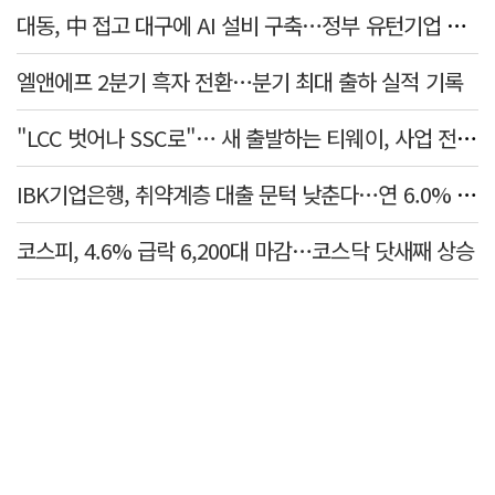
대동, 中 접고 대구에 AI 설비 구축…정부 유턴기업 선정
엘앤에프 2분기 흑자 전환…분기 최대 출하 실적 기록
"LCC 벗어나 SSC로"… 새 출발하는 티웨이, 사업 전략 발표
IBK기업은행, 취약계층 대출 문턱 낮춘다…연 6.0% 'i-ONE 햇살론 특례보증' 비대면 출시
코스피, 4.6% 급락 6,200대 마감…코스닥 닷새째 상승