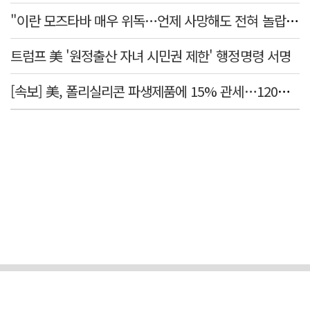
"이란 모즈타바 매우 위독…언제 사망해도 전혀 놀랍지 않아"
트럼프 美 '원정출산 자녀 시민권 제한' 행정명령 서명
[속보] 美, 폴리실리콘 파생제품에 15% 관세…120일 뒤 발효