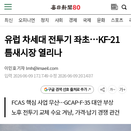
최신
오피니언
정치
사회
경제
국제
문화
스포츠
유럽 차세대 전투기 좌초…KF-21
틈새시장 열리나
이민호 기자
lmh@imaeil.com
입력 2026-06-09 17:17:49 수정 2026-06-09 20:14:07
구글 검색 선호 출처로 추가
FCAS 핵심 사업 무산…GCAP·F-35 대안 부상
노후 전투기 교체 수요 겨냥, 가격·납기 경쟁 관건