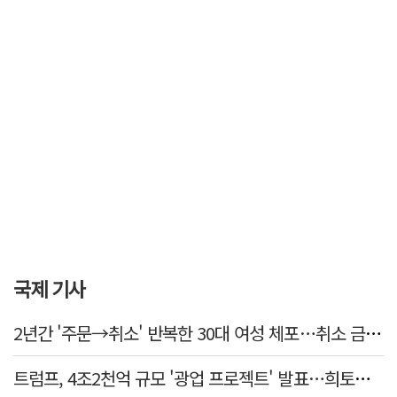
국제 기사
2년간 '주문→취소' 반복한 30대 여성 체포…취소 금액만 400억 원
트럼프, 4조2천억 규모 '광업 프로젝트' 발표…희토류 탈중국 속도