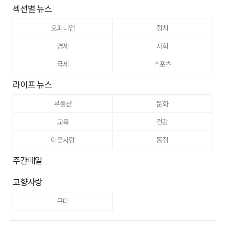
섹션별 뉴스
오피니언
정치
경제
사회
국제
스포츠
라이프 뉴스
부동산
문화
교육
건강
이웃사랑
동정
주간매일
고향사랑
구미