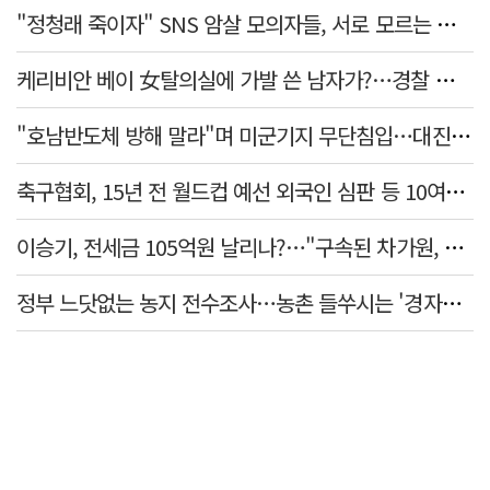
"정청래 죽이자" SNS 암살 모의자들, 서로 모르는 사이였다…檢송치
케리비안 베이 女탈의실에 가발 쓴 남자가?…경찰 추적 중
"호남반도체 방해 말라"며 미군기지 무단침입…대진연 회원 3명 '구속'
축구협회, 15년 전 월드컵 예선 외국인 심판 등 10여명에 '성 접대'
이승기, 전세금 105억원 날리나?…"구속된 차가원, 형사 범죄 영역"
정부 느닷없는 농지 전수조사…농촌 들쑤시는 '경자유전'의 칼날