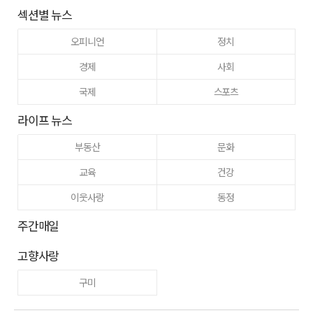
섹션별 뉴스
오피니언
정치
경제
사회
국제
스포츠
라이프 뉴스
부동산
문화
교육
건강
이웃사랑
동정
주간매일
고향사랑
구미