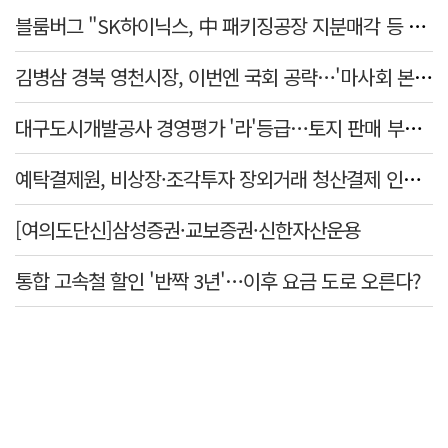
블룸버그 "SK하이닉스, 中 패키징공장 지분매각 등 검토"
김병삼 경북 영천시장, 이번엔 국회 공략…'마사회 본사 이전·광역교통망 확충' 요청
대구도시개발공사 경영평가 '라'등급…토지 판매 부진에 1년 만에 두 단계 '뚝'
예탁결제원, 비상장·조각투자 장외거래 청산결제 인프라 구축 착수…연내 가동
[여의도단신]삼성증권·교보증권·신한자산운용
통합 고속철 할인 '반짝 3년'…이후 요금 도로 오른다?