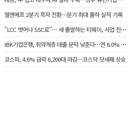
엘앤에프 2분기 흑자 전환…분기 최대 출하 실적 기록
"LCC 벗어나 SSC로"… 새 출발하는 티웨이, 사업 전략 발표
IBK기업은행, 취약계층 대출 문턱 낮춘다…연 6.0% 'i-ONE 햇살론 특례보증' 비대면 출시
코스피, 4.6% 급락 6,200대 마감…코스닥 닷새째 상승