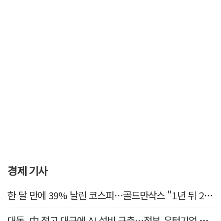
경제 기사
한 달 만에 39% 날린 코스피…골드만삭스 "1년 뒤 2배" 예상, 왜?
대동, 中 접고 대구에 AI 설비 구축…정부 유턴기업 선정