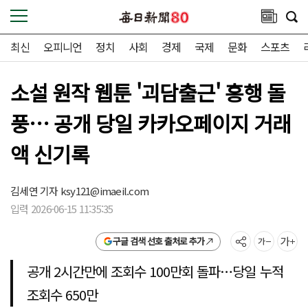
최신
오피니언
정치
사회
경제
국제
문화
스포츠
소설 원작 웹툰 '괴담출근' 흥행 돌
풍… 공개 당일 카카오페이지 거래
액 신기록
김세연 기자
ksy121@imaeil.com
입력 2026-06-15 11:35:35
구글 검색 선호 출처로 추가
공개 2시간만에 조회수 100만회 돌파…당일 누적
조회수 650만