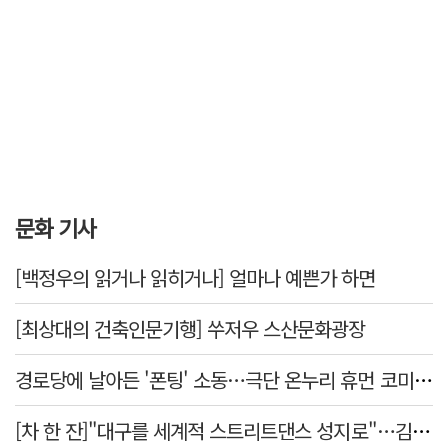
문화 기사
[백정우의 읽거나 읽히거나] 얼마나 예쁜가 하면
[최상대의 건축인문기행] 쑤저우 스산문화광장
경로당에 날아든 '폰팅' 소동…극단 온누리 휴먼 코미디 연극, 19일 개막
[차 한 잔]"대구를 세계적 스트리트댄스 성지로"…김민중 대구경북스트릿댄스협회장