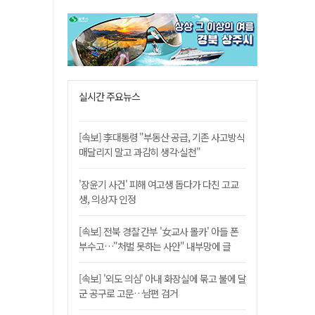
실시간 주요뉴스
[속보] 李대통령 "부동산 공급, 기존 사고방식
매달리지 말고 과감히 생각·실천"
'장윤기 사건' 피해 여고생 돕다가 다친 고교
생, 의상자 인정
[속보] 전북 경찰 간부 '女교사 몰카' 아들 폰
부수고…"처벌 못하는 사안" 내부망에 글
[속보] '외도 의심' 아내 화장실에 묶고 불에 달
군 공구로 고문…남편 검거