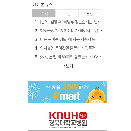
많이 본 뉴스
일간
주간
월간
[단독] 김영수 "국방부 청문준비단, 안규백 탈영 알고있었다"
청도군정 '두 시어머니'가 되어서는 안된다
타는 목마름 청도, 해 저문 저수지 둑에 군수가 서 있었다
임시휴업 들어갔던 홈플러스 영주점, 7일 영업 재개…지하 1층만 운영
外人 한 달 새 8000억 담았는데…LG이노텍 목표주가는 왜 엇갈릴까
신세계사이먼, 대구 아울렛 토지매매 계약 체결… 사업 본궤도
더보기
SK하이닉스, 주당 375원 분기 배당 공시…"3분기 중 주주환원 방안 확정"
"상법개정해도 주주가 '봉'"…하이닉스 솔리다임 상장설에 술렁[개미와글와글]
이의준 전 경북도 새마을봉사과장, 제28대 울릉군 부군수 취임
정청래, 靑 겨냥... "신천지·레버리지·호남 반도체 겁박 사과하라"