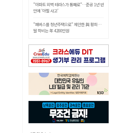
"아파트 외벽 테라스가 통째로"…준공 1년 반
만에 '아찔 사고'
"폐버스를 청년주택으로" 제안한 與 황희…
딸 학비는 年 4200만원