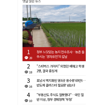
댓글 많은 뉴스
정부 느닷없는 농지 전수조사…농촌 들
쑤시는 '경자유전'의 칼날
28
"스타벅스 가야지" 외쳤던 배재고 학생
2명, 결국 중징계
18
호남서 백지화된 댐 6곳 용수량 69만t…
반도체 클러스터 필요량 넘는다
16
"부동산도 주식도 잘못했다"…국민 절
반 이상, 정부 경제정책 '부정'
10