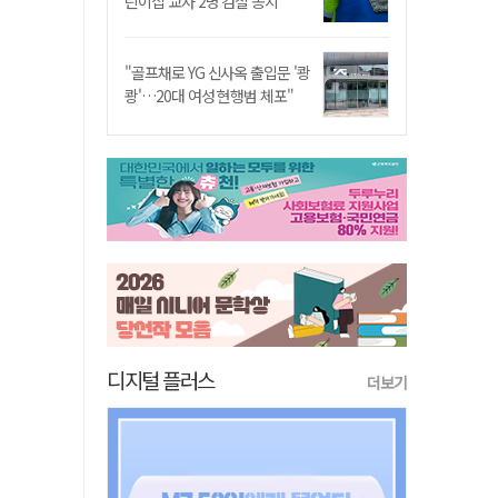
린이집 교사 2명 검찰 송치
"골프채로 YG 신사옥 출입문 '쾅
쾅'…20대 여성 현행범 체포"
디지털 플러스
더보기