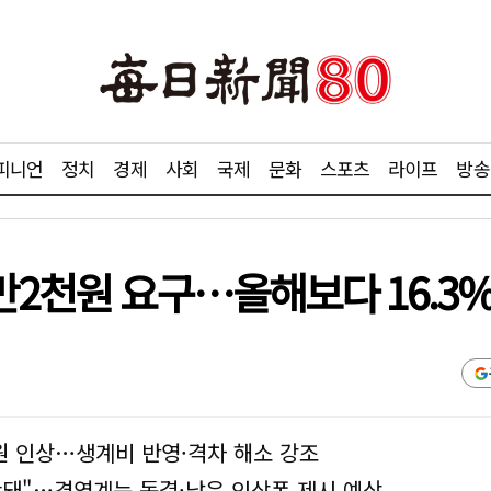
피니언
정치
경제
사회
국제
문화
스포츠
라이프
방송
만2천원 요구…올해보다 16.3
0원 인상…생계비 반영·격차 해소 강조
안돼"…경영계는 동결·낮은 인상폭 제시 예상