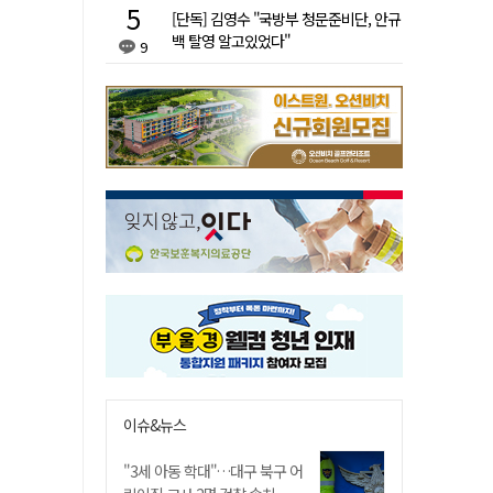
[단독] 김영수 "국방부 청문준비단, 안규
백 탈영 알고있었다"
9
이슈&뉴스
"3세 아동 학대"…대구 북구 어