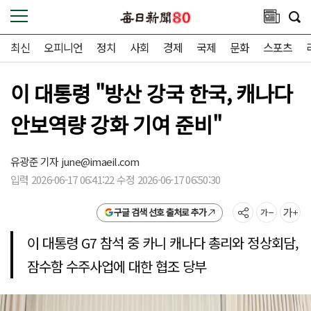
최신
오피니언
정치
사회
경제
국제
문화
스포츠
이 대통령 "방산 강국 한국, 캐나다
안보역량 강화 기여 준비"
유광준 기자
june@imaeil.com
입력 2026-06-17 06:41:22 수정 2026-06-17 06:50:30
구글 검색 선호 출처로 추가
이 대통령 G7 참석 중 카니 캐나다 총리와 정상회담,
잠수함 수주사업에 대한 협조 당부