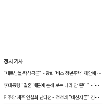
정치 기사
"내로남불·탁상공론"…황희 '버스 청년주택' 제안에 與 내부서도 쓴소리
李대통령 "결혼 때문에 손해 보는 나라 안 된다"…'결혼 페널티' 22개 손본다
민주당 제주 연설회 난타전…정청래 "배신자론" 김민석 "관리 무능"