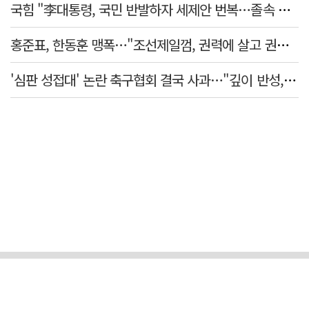
국힘 "李대통령, 국민 반발하자 세제안 번복…졸속 국정 즉각 중단"
홍준표, 한동훈 맹폭…"조선제일껌, 권력에 살고 권력에 죽었다"
'심판 성접대' 논란 축구협회 결국 사과…"깊이 반성, 쇄신하겠다"