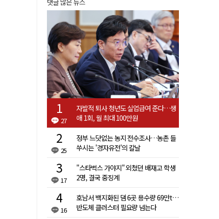
댓글 많은 뉴스
자발적 퇴사 청년도 실업급여 준다…생
애 1회, 월 최대 100만원
27
정부 느닷없는 농지 전수조사…농촌 들
쑤시는 '경자유전'의 칼날
25
"스타벅스 가야지" 외쳤던 배재고 학생
2명, 결국 중징계
17
호남서 백지화된 댐 6곳 용수량 69만t…
반도체 클러스터 필요량 넘는다
16