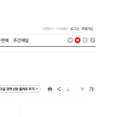
지면보기
기사제보
로그인
회원가입
·연예
주간매일
가
가
구글 검색 선호 출처로 추가