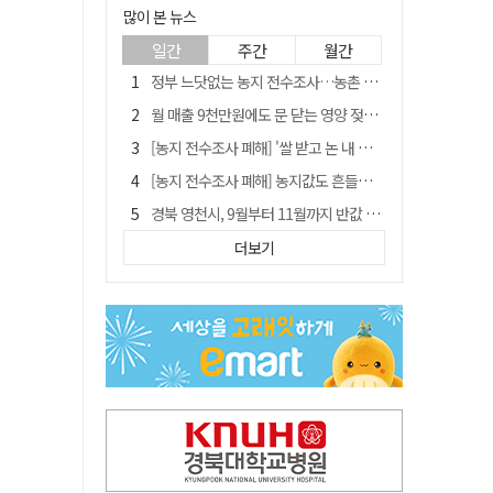
많이 본 뉴스
일간
주간
월간
정부 느닷없는 농지 전수조사…농촌 들쑤시는 '경자유전'의 칼날
월 매출 9천만원에도 문 닫는 영양 젖소농장… "일할 사람이 없어"
[농지 전수조사 폐해] '쌀 받고 논 내 준' 도지농 이제 어쩌나?
[농지 전수조사 폐해] 농지값도 흔들리나…"도지 막히면 헐값 매물 나올 수도"
경북 영천시, 9월부터 11월까지 반값 여행 혜택 제공
'솔리다임 IPO 추진설' SK하이닉스, 주가 9% 급락
더보기
국민 51.9% "李 대통령 재판 재개 필요하다"
[농지 전수조사 폐해] 실경작농·청년농 부담도 커진다
아쉬운 태클
TK신공항 참여 주저한 LH, 광주군공항 사업에는 앞장