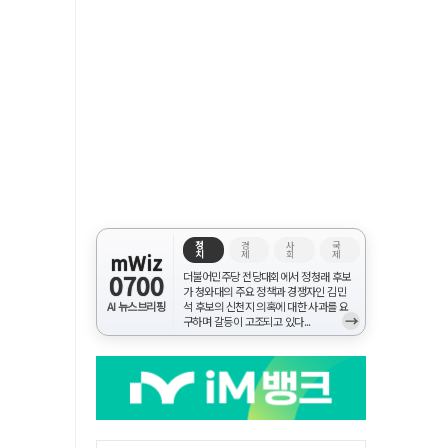
정
경
사
국
치
제
회
제
mWiz
0700
더불어민주당 전당대회에서 정청래 후보
가 청와대의 주요 정책과 경쟁자인 김민
AI 뉴스브리핑
석 후보의 신천지 의혹에 대한 사과를 요
→
구하며 갈등이 고조되고 있다...