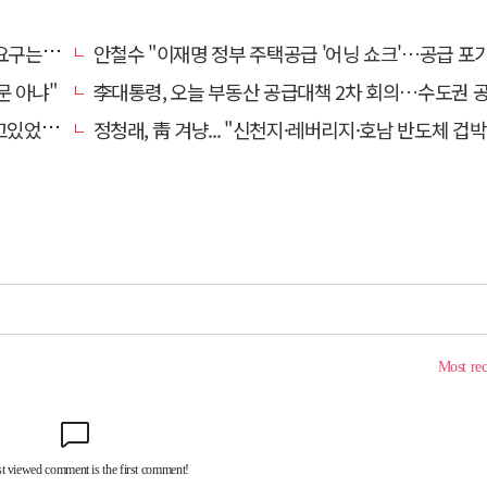
타도어"
안철수 "이재명 정부 주택공급 '어닝 쇼크'…공급 포기한 대
문 아냐"
李대통령, 오늘 부동산 공급대책 2차 회의…수도권 공급안 
있었다"
정청래, 靑 겨냥... "신천지·레버리지·호남 반도체 겁박 사과하