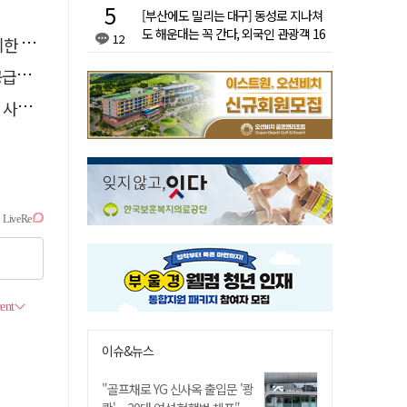
[부산에도 밀리는 대구] 동성로 지나쳐
도 해운대는 꼭 간다, 외국인 관광객 16
12
통령"
배 차이
논의
라"
이슈&뉴스
"골프채로 YG 신사옥 출입문 '쾅