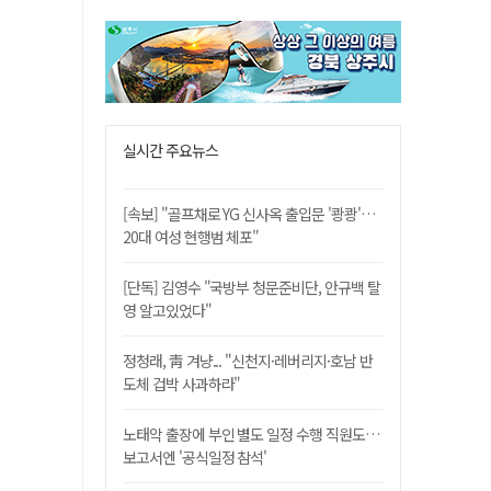
실시간 주요뉴스
[속보] "골프채로 YG 신사옥 출입문 '쾅쾅'…
20대 여성 현행범 체포"
[단독] 김영수 "국방부 청문준비단, 안규백 탈
영 알고있었다"
정청래, 靑 겨냥... "신천지·레버리지·호남 반
도체 겁박 사과하라"
노태악 출장에 부인 별도 일정 수행 직원도…
보고서엔 '공식일정 참석'