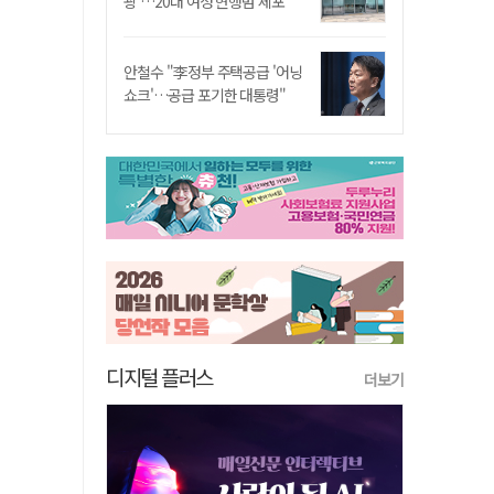
쾅'…20대 여성 현행범 체포"
안철수 "李정부 주택공급 '어닝
쇼크'…공급 포기한 대통령"
디지털 플러스
더보기