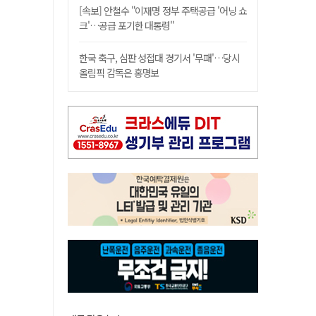
[속보] 안철수 "이재명 정부 주택공급 '어닝 쇼
크'…공급 포기한 대통령"
한국 축구, 심판 성접대 경기서 '무패'…당시
올림픽 감독은 홍명보