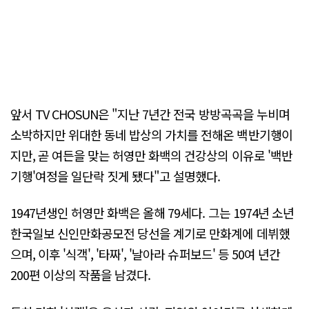
앞서 TV CHOSUN은 "지난 7년간 전국 방방곡곡을 누비며
소박하지만 위대한 동네 밥상의 가치를 전해온 백반기행이
지만, 곧 여든을 맞는 허영만 화백의 건강상의 이유로 '백반
기행'여정을 일단락 짓게 됐다"고 설명했다.
1947년생인 허영만 화백은 올해 79세다. 그는 1974년 소년
한국일보 신인만화공모전 당선을 계기로 만화계에 데뷔했
으며, 이후 '식객', '타짜', '날아라 슈퍼보드' 등 50여 년간
200편 이상의 작품을 남겼다.