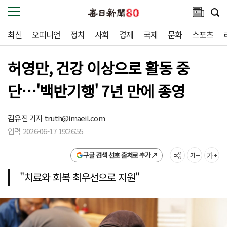
최신
오피니언
정치
사회
경제
국제
문화
스포츠
허영만, 건강 이상으로 활동 중
단…'백반기행' 7년 만에 종영
김유진 기자
truth@imaeil.com
입력 2026-06-17 19:26:55
구글 검색 선호 출처로 추가
"치료와 회복 최우선으로 지원"