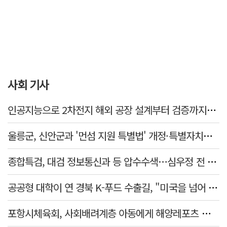
사회 기사
인공지능으로 2차전지 해외 공장 설계부터 검증까지…경북도·포항시 플랫폼 개발 착수
울릉군, 신안군과 '먼섬 지원 특별법' 개정·특별자치군 제정 논의
종합특검, 대검 정보통신과 등 압수수색…심우정 전 총장 '내란 혐의' 관련
공공형 대학이 연 경북 K-푸드 수출길, "미국을 넘어 유럽식탁 두드린다"
포항시체육회, 사회배려계층 아동에게 해양레포츠 경험 선사