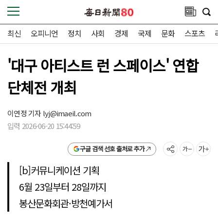
최신
오피니언
정치
사회
경제
국제
문화
스포츠
'대구 아티스트 런 스페이스' 연합
단체전 개최
이연정 기자
lyj@imaeil.com
입력 2026-06-20 15:44:59
구글 검색 선호 출처로 추가
[b]커뮤니케이션 기획
6월 23일부터 28일까지
봉산문화회관·방천예가서