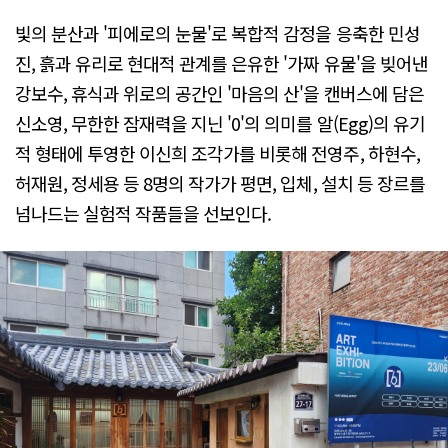
빛의 분산과 '피에로의 눈물'로 복합적 감정을 응축한 민성
진, 흙과 유리로 현대적 관계를 은유한 '가짜 유물'을 빚어낸
강보수, 휴식과 위로의 공간인 '마음의 산'을 캔버스에 담은
신소영, 무한한 잠재력을 지닌 '0'의 의미를 알(Egg)의 유기
적 형태에 투영한 이신희 조각가를 비롯해 전영주, 하현수,
허재원, 정세용 등 8명의 작가가 평면, 입체, 설치 등 장르를
넘나드는 실험적 작품들을 선보인다.