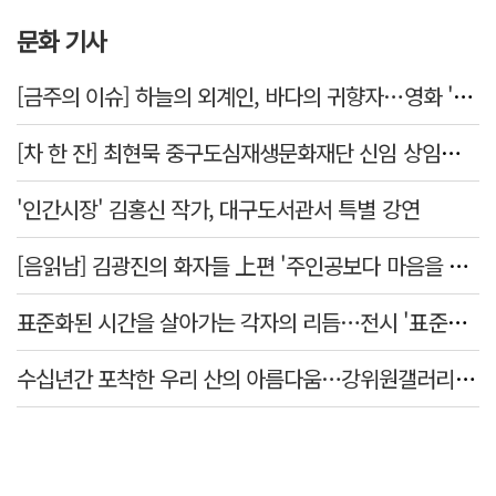
문화 기사
[금주의 이슈] 하늘의 외계인, 바다의 귀향자…영화 '호프'와 '오디세이'
[차 한 잔] 최현묵 중구도심재생문화재단 신임 상임이사 "서문시장·경상감영 등 지역 자원 활용…문화의 일상화"
'인간시장' 김홍신 작가, 대구도서관서 특별 강연
[음읽남] 김광진의 화자들 上편 '주인공보다 마음을 쓴 사람'
표준화된 시간을 살아가는 각자의 리듬…전시 '표준시차'
수십년간 포착한 우리 산의 아름다움…강위원갤러리 '팔공·지리展' 개최