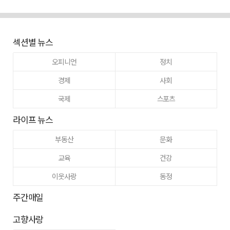
섹션별 뉴스
오피니언
정치
경제
사회
국제
스포츠
라이프 뉴스
부동산
문화
교육
건강
이웃사랑
동정
주간매일
고향사랑