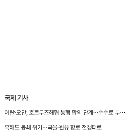
국제 기사
이란-오만, 호르무즈해협 통행 합의 단계…수수료 부과되나
흑해도 봉쇄 위기…곡물·원유 항로 전쟁터로