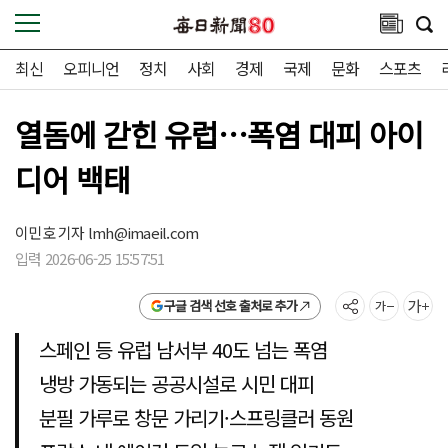
최신
오피니언
정치
사회
경제
국제
문화
스포츠
열돔에 갇힌 유럽…폭염 대피 아이
디어 백태
이민호 기자
lmh@imaeil.com
입력 2026-06-25 15:57:51
구글 검색 선호 출처로 추가
스페인 등 유럽 남서부 40도 넘는 폭염
냉방 가동되는 공공시설로 시민 대피
분필 가루로 창문 가리기·스프링클러 동원