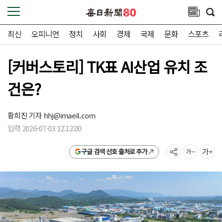
최신
오피니언
정치
사회
경제
국제
문화
스포츠
[커버스토리] TK표 AI산업 유치 조
건은?
황희진 기자
hhj@imaeil.com
입력 2026-07-03 12:12:00
구글 검색 선호 출처로 추가