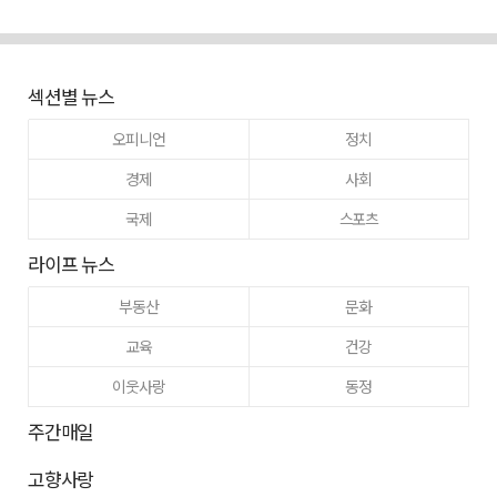
섹션별 뉴스
오피니언
정치
경제
사회
국제
스포츠
라이프 뉴스
부동산
문화
교육
건강
이웃사랑
동정
주간매일
고향사랑