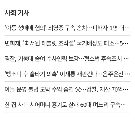
사회 기사
'아동 성매매 혐의' 최영중 구속 송치…피해자 1명 더 있었다
변희재, '최서원 태블릿 조작설' 국가배상도 패소…5천만원 청구 기각
경찰, 기동대 줄여 수사인력 보강…형소법 후속조치 본격화
'뺑소니 후 술타기 의혹' 이재룡 재판간다…음주운전 혐의 제외
아들 운영 불법 도박 수익 숨긴 父…검찰, 재산 70억원 몰수
한 집 사는 시어머니 흉기로 살해 60대 며느리 구속…범행 동기는