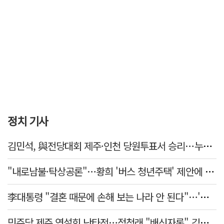
정치 기사
김민석, 與전당대회 제주·인천 당원투표서 승리…누적 득표는 '초박빙'
"내로남불·탁상공론"…황희 '버스 청년주택' 제안에 與 내부서도 쓴소리
李대통령 "결혼 때문에 손해 보는 나라 안 된다"…'결혼 페널티' 22개 손본다
민주당 제주 연설회 난타전…정청래 "배신자론" 김민석 "관리 무능"