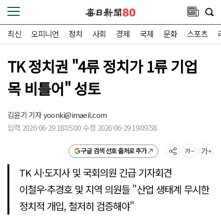
최신
오피니언
정치
사회
경제
국제
문화
스포츠
TK 정치권 "4류 정치가 1류 기업
목 비틀어" 성토
김윤기 기자
yoonki@imaeil.com
입력 2026-06-29 18:05:00 수정 2026-06-29 19:09:58
구글 검색 선호 출처로 추가
TK 시·도지사 및 국회의원 긴급 기자회견
이철우·추경호 및 지역 의원들 "산업 생태계 무시한
정치적 개입, 철저히 검증해야"