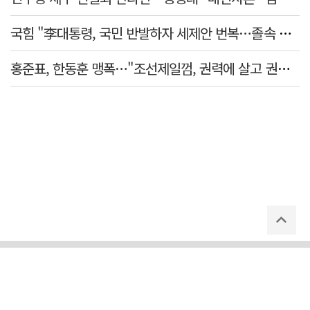
국힘 "李대통령, 국민 반발하자 세제안 번복…졸속 국정 즉각 중단"
홍준표, 한동훈 맹폭…"조선제일껌, 권력에 살고 권력에 죽었다"