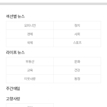
섹션별 뉴스
오피니언
정치
경제
사회
국제
스포츠
라이프 뉴스
부동산
문화
교육
건강
이웃사랑
동정
주간매일
고향사랑