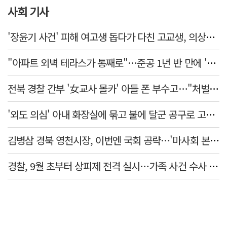
사회 기사
'장윤기 사건' 피해 여고생 돕다가 다친 고교생, 의상자 인정
"아파트 외벽 테라스가 통째로"…준공 1년 반 만에 '아찔 사고'
전북 경찰 간부 '女교사 몰카' 아들 폰 부수고…"처벌 못하는 사안" 내부망에 글
'외도 의심' 아내 화장실에 묶고 불에 달군 공구로 고문…남편 검거
김병삼 경북 영천시장, 이번엔 국회 공략…'마사회 본사 이전·광역교통망 확충' 요청
경찰, 9월 초부터 상피제 전격 실시…가족 사건 수사 못해