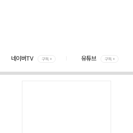
네이버TV
유튜브
구독 +
구독 +