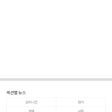
섹션별 뉴스
오피니언
정치
경제
사회