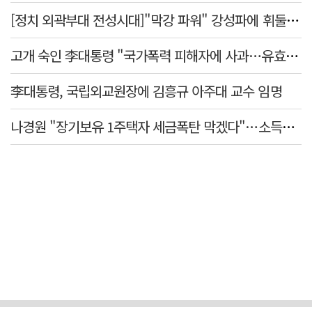
[정치 외곽부대 전성시대]"막강 파워" 강성파에 휘둘리는 여야 …"이슈 메이킹" 커지는 변방의 북소리
고개 숙인 李대통령 "국가폭력 피해자에 사과…유효기간 없는 책임"
李대통령, 국립외교원장에 김흥규 아주대 교수 임명
나경원 "장기보유 1주택자 세금폭탄 막겠다"…소득세법 개정안 발의