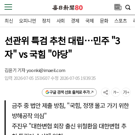
최신
오피니언
정치
사회
경제
국제
문화
스포츠
선관위 특검 추천 대립…민주 "3
자" vs 국힘 "야당"
김윤기 기자
yoonki@imaeil.com
입력 2026-07-05 15:06:07 수정 2026-07-05 19:39:35
구글 검색 선호 출처로 추가
금주 중 법안 제출 방침, "국힘, 정쟁 몰고 가기 위한
방해공작 의심"
주진우 "대한변협 회장 출신 위철환을 대한변협 추