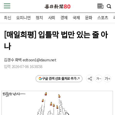
최신
오피니언
정치
사회
경제
국제
문화
스포츠
[매일희평] 입틀막 법만 있는 줄 아
나
김경수 화백
edtoon1@daum.net
입력 2026-07-06 16:38:58
구글 검색 선호 출처로 추가