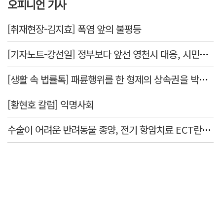
오피니언 기사
[취재현장-김지효] 폭염 앞의 불평등
[기자노트-강선일] 정부보다 앞선 영천시 대응, 시민보다 앞서선 안된다
[생활 속 법률톡] 패륜행위를 한 형제의 상속권을 박탈시킬 수 있을까요
[황현호 칼럼] 익명사회
수술이 어려운 반려동물 종양, 전기 항암치료 ECT란? [반려동물 건강톡톡]