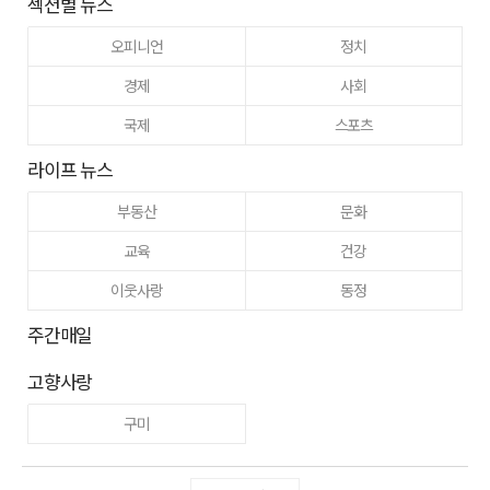
섹션별 뉴스
오피니언
정치
경제
사회
국제
스포츠
라이프 뉴스
부동산
문화
교육
건강
이웃사랑
동정
주간매일
고향사랑
구미