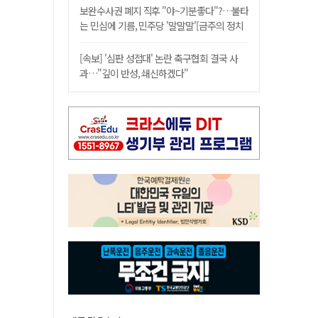
보완수사권 폐지 직후 "야~기분좋다"?…불타
는 민심에 기름, 민주당 '말말말'[금주의 정치
舌전]
[속보] '심판 성접대' 논란 축구협회 결국 사
과…"깊이 반성, 쇄신하겠다"