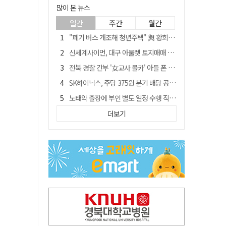
많이 본 뉴스
일간
주간
월간
"폐기 버스 개조해 청년주택" 與 황희…'딸 학비는 年 4200만원'
신세계사이먼, 대구 아울렛 토지매매 계약 체결… 사업 본궤도
전북 경찰 간부 '女교사 몰카' 아들 폰 부수고…"처벌 못하는 사안" 내부망에 글
SK하이닉스, 주당 375원 분기 배당 공시…"3분기 중 주주환원 방안 확정"
노태악 출장에 부인 별도 일정 수행 직원도…보고서엔 '공식일정 참석'
'새 아시아쿼터는 어떨까' 삼성 라이온즈, 새 얼굴 투수 미야모리 영입
더보기
'외도 의심' 아내 화장실에 묶고 불에 달군 공구로 고문…남편 검거
박권현 청도군수, '햇빛 연금 사업' 공약 시동걸어
통합 고속철 할인 '반짝 3년'…이후 요금 도로 오른다?
"골프채로 YG 신사옥 출입문 '쾅쾅'…20대 여성 현행범 체포"[영상]