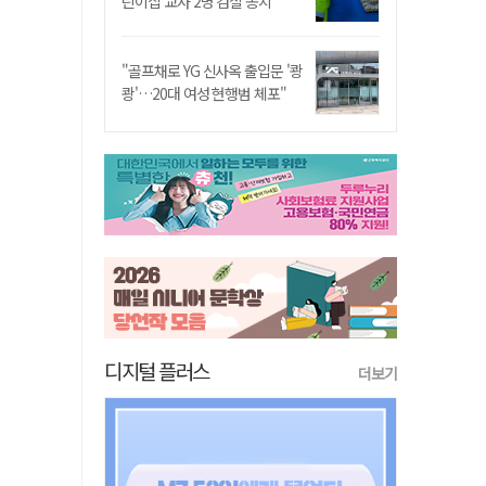
린이집 교사 2명 검찰 송치
"골프채로 YG 신사옥 출입문 '쾅
쾅'…20대 여성 현행범 체포"
디지털 플러스
더보기