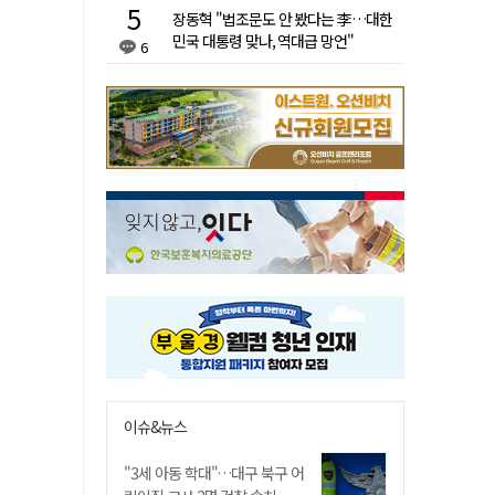
장동혁 "법조문도 안 봤다는 李…대한
민국 대통령 맞나, 역대급 망언"
6
이슈&뉴스
"3세 아동 학대"…대구 북구 어