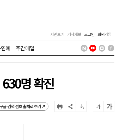
지면보기
기사제보
로그인
회원가입
·연예
주간매일
 630명 확진
가
가
구글 검색 선호 출처로 추가