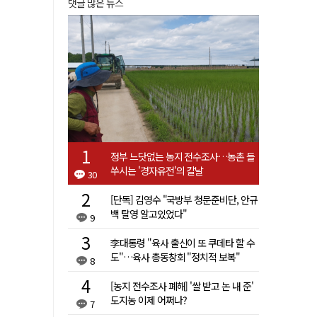
댓글 많은 뉴스
정부 느닷없는 농지 전수조사…농촌 들
쑤시는 '경자유전'의 칼날
30
[단독] 김영수 "국방부 청문준비단, 안규
백 탈영 알고있었다"
9
李대통령 "육사 출신이 또 쿠데타 할 수
도"…육사 총동창회 "정치적 보복"
8
[농지 전수조사 폐해] '쌀 받고 논 내 준'
도지농 이제 어쩌나?
7