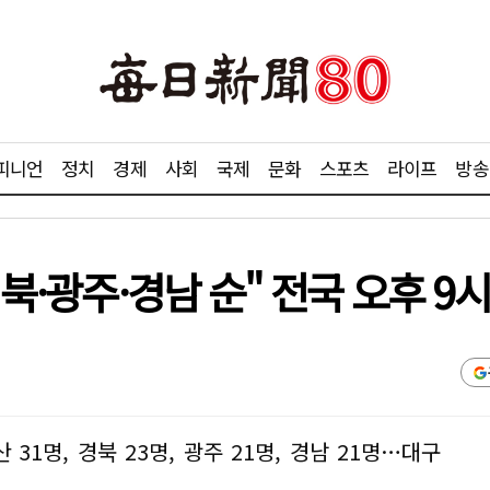
피니언
정치
경제
사회
국제
문화
스포츠
라이프
방송
경북·광주·경남 순" 전국 오후 9시
산 31명, 경북 23명, 광주 21명, 경남 21명…대구