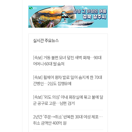
실시간 주요뉴스
[속보] 거동 불편 모녀 덮친 새벽 화재…90대
어머니·60대 딸 숨져
[속보] 휠체어 환자 발로 밀어 숨지게 한 70대
간병인…2심도 집행유예
[속보] '외도 의심' 아내 화장실에 묶고 불에 달
군 공구로 고문…남편 검거
2년간 '주문→취소' 반복한 30대 여성 체포…
취소 금액만 400억 원