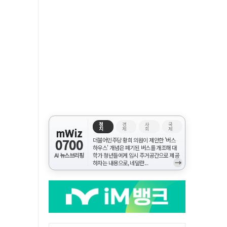
정
경
사
국
치
제
회
제
mWiz
0700
더불어민주당 황희 의원이 제안한 '버스
하우스' 개념은 폐기된 버스를 개조해 대
AI 뉴스브리핑
학가 청년들에게 임시 주거공간으로 제공
→
하자는 내용으로, 네덜란...