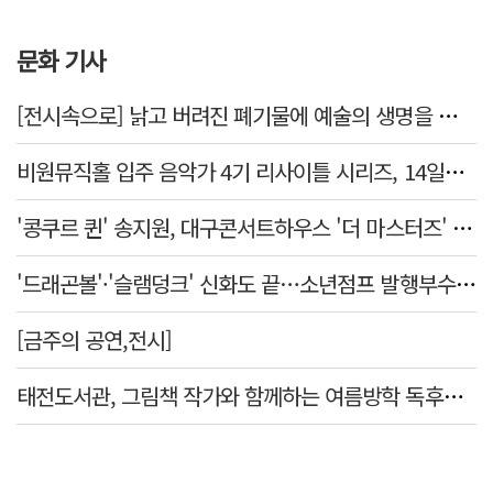
문화 기사
[전시속으로] 낡고 버려진 폐기물에 예술의 생명을 불어넣다…김결수 개인전
비원뮤직홀 입주 음악가 4기 리사이틀 시리즈, 14일부터 6주간 개최
'콩쿠르 퀸' 송지원, 대구콘서트하우스 '더 마스터즈' 무대 오른다
'드래곤볼'·'슬램덩크' 신화도 끝…소년점프 발행부수 100만부 붕괴
[금주의 공연,전시]
태전도서관, 그림책 작가와 함께하는 여름방학 독후체험 운영