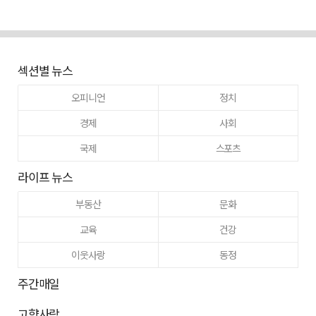
섹션별 뉴스
오피니언
정치
경제
사회
국제
스포츠
라이프 뉴스
부동산
문화
교육
건강
이웃사랑
동정
주간매일
고향사랑