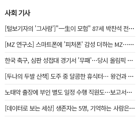
사회 기사
[털보기자의 '그사람']"一生이 모험" 87세 박찬석 전 경북대 총장
[MZ 연구소] 스마트폰에 '피처폰' 감성 더하는 MZ… 히퍼와 줄이어폰
한국 축구, 심판 성접대 경기서 '무패'…당시 올림픽 감독은 홍명보
[두나의 두발 산책] 도주 중 달콤한 휴식터… 왕건과 지명 산책
노태악 출장에 부인 별도 일정 수행 직원도…보고서엔 '공식일정 참석'
[데이터로 보는 세상] 생존자는 5명, 기억하는 사람은 늘었다