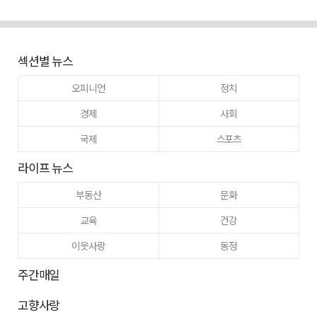
섹션별 뉴스
오피니언
정치
경제
사회
국제
스포츠
라이프 뉴스
부동산
문화
교육
건강
이웃사랑
동정
주간매일
고향사랑