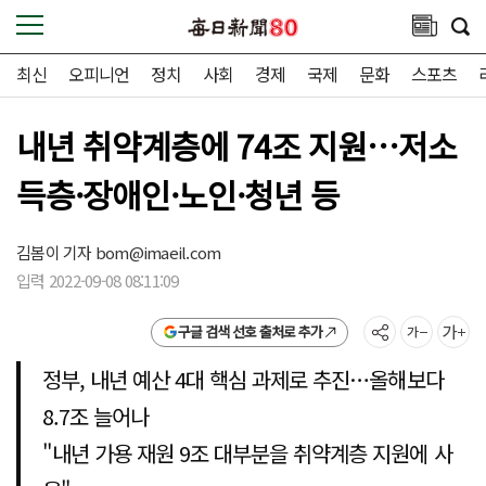
최신
오피니언
정치
사회
경제
국제
문화
스포츠
내년 취약계층에 74조 지원…저소
득층·장애인·노인·청년 등
김봄이 기자
bom@imaeil.com
입력 2022-09-08 08:11:09
구글 검색 선호 출처로 추가
정부, 내년 예산 4대 핵심 과제로 추진…올해보다
8.7조 늘어나
"내년 가용 재원 9조 대부분을 취약계층 지원에 사