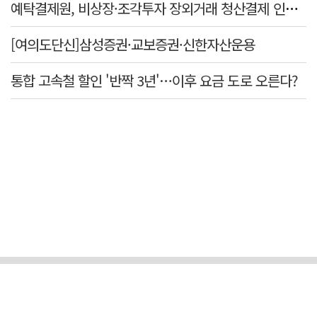
예탁결제원, 비상장·조각투자 장외거래 청산결제 인프라 구축 착수…연내 가동
[여의도단신]삼성증권·교보증권·신한자산운용
통합 고속철 할인 '반짝 3년'…이후 요금 도로 오른다?