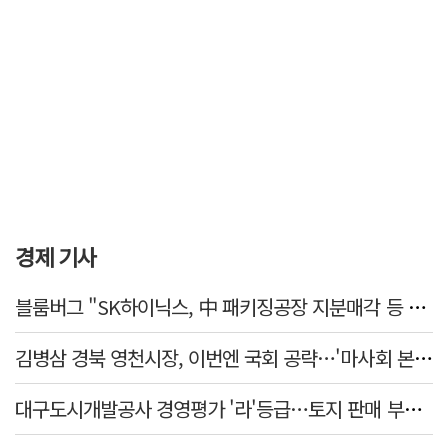
경제 기사
블룸버그 "SK하이닉스, 中 패키징공장 지분매각 등 검토"
김병삼 경북 영천시장, 이번엔 국회 공략…'마사회 본사 이전·광역교통망 확충' 요청
대구도시개발공사 경영평가 '라'등급…토지 판매 부진에 1년 만에 두 단계 '뚝'