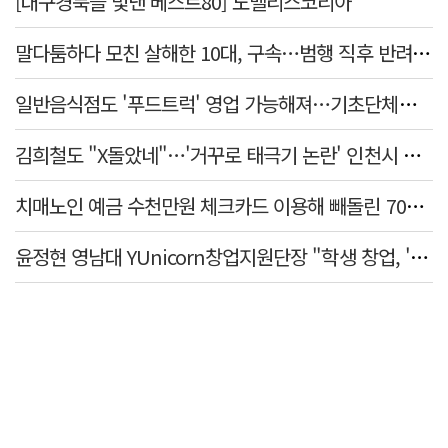
[대구경북을 빛낸 베스트80] 노벨리스코리아
말다툼하다 모친 살해한 10대, 구속…범행 직후 반려견도 죽여
일반음식점도 '푸드트럭' 영업 가능해져…기초단체별 조례 개정 움직임
김희철도 "X돌았네"…'거꾸로 태극기 논란' 인천시 현수막, 이틀 만에 철거
치매노인 예금 수천만원 체크카드 이용해 빼돌린 70대 간병인, 집행유예
윤정현 영남대 YUnicorn창업지원단장 "학생 창업, '팀 빌딩'이 제일 중요"