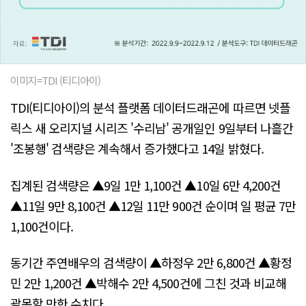
이미지=TDI (티디아이)
TDI(티디아이)의 분석 플랫폼 데이터드래곤에 따르면 넷플
릭스 새 오리지널 시리즈 '수리남' 공개일인 9일부터 나흘간
'조봉행' 검색량은 계속해서 증가했다고 14일 밝혔다.
집계된 검색량은 ▲9일 1만 1,100건 ▲10일 6만 4,200건
▲11일 9만 8,100건 ▲12일 11만 900건 순이며 일 평균 7만
1,100건이다.
동기간 주연배우의 검색량이 ▲하정우 2만 6,800건 ▲황정
민 2만 1,200건 ▲박해수 2만 4,500건에 그친 것과 비교해
괄목할 만한 수치다.