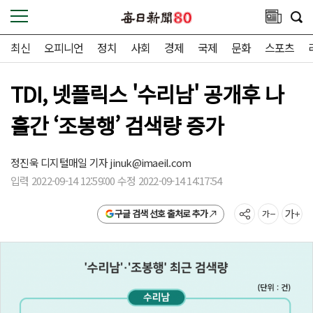
최신
오피니언
정치
사회
경제
국제
문화
스포츠
TDI, 넷플릭스 '수리남' 공개후 나
흘간 ‘조봉행’ 검색량 증가
정진욱 디지털매일 기자
jinuk@imaeil.com
입력 2022-09-14 12:59:00 수정 2022-09-14 14:17:54
구글 검색 선호 출처로 추가