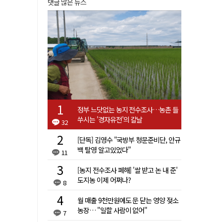
댓글 많은 뉴스
정부 느닷없는 농지 전수조사…농촌 들
쑤시는 '경자유전'의 칼날
32
[단독] 김영수 "국방부 청문준비단, 안규
백 탈영 알고있었다"
11
[농지 전수조사 폐해] '쌀 받고 논 내 준'
도지농 이제 어쩌나?
8
월 매출 9천만원에도 문 닫는 영양 젖소
농장… "일할 사람이 없어"
7