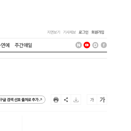
지면보기
기사제보
로그인
회원가입
·연예
주간매일
가
가
구글 검색 선호 출처로 추가