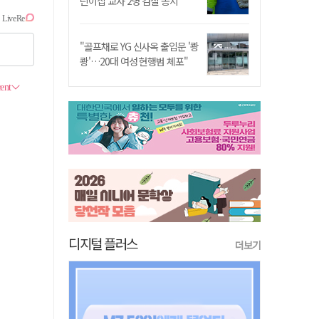
린이집 교사 2명 검찰 송치
"골프채로 YG 신사옥 출입문 '쾅
쾅'…20대 여성 현행범 체포"
디지털 플러스
더보기