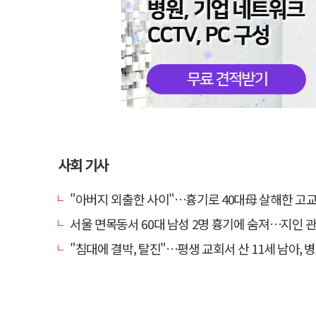
사회 기사
"아버지 외출한 사이"…흉기로 40대母 살해한 고교 자퇴생, 구속
서울 면목동서 60대 남성 2명 흉기에 숨져…지인 관계
"침대에 결박, 탈진"…평생 교회서 산 11세 남아, 병원 이송 