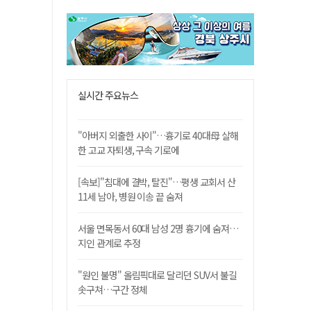
실시간 주요뉴스
"아버지 외출한 사이"…흉기로 40대母 살해
한 고교 자퇴생, 구속 기로에
[속보]"침대에 결박, 탈진"…평생 교회서 산
11세 남아, 병원 이송 끝 숨져
서울 면목동서 60대 남성 2명 흉기에 숨져…
지인 관계로 추정
"원인 불명" 올림픽대로 달리던 SUV서 불길
솟구쳐…구간 정체