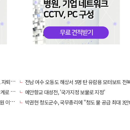
 기로에
전남 여수 오동도 해상서 5명 탄 유람용 모터보트 전복…2명 
로 추정
예안향교 대성전, '국가지정 보물로 지정'
끝 숨져
박권현 청도군수, 국무총리에 "청도 물 공급 최대 3만t 늘려