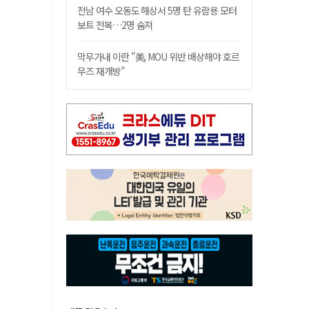
전남 여수 오동도 해상서 5명 탄 유람용 모터
보트 전복…2명 숨져
막무가내 이란 "美, MOU 위반 배상해야 호르
무즈 재개방"