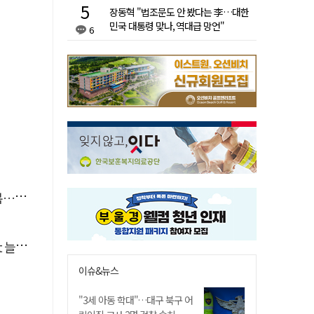
장동혁 "법조문도 안 봤다는 李…대한
민국 대통령 맞나, 역대급 망언"
6
숨져
달라"
이슈&뉴스
"3세 아동 학대"…대구 북구 어