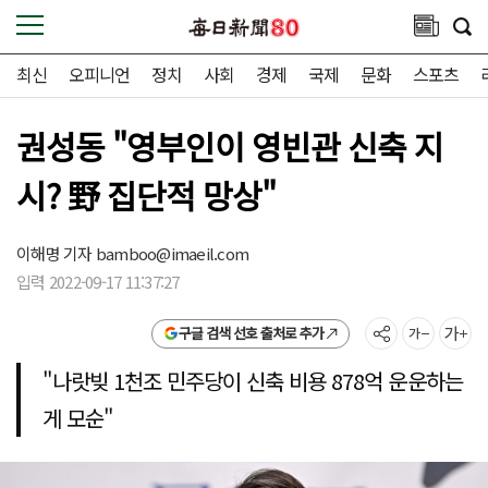
최신
오피니언
정치
사회
경제
국제
문화
스포츠
권성동 "영부인이 영빈관 신축 지
시? 野 집단적 망상"
이해명 기자
bamboo@imaeil.com
입력 2022-09-17 11:37:27
구글 검색 선호 출처로 추가
"나랏빚 1천조 민주당이 신축 비용 878억 운운하는
게 모순"