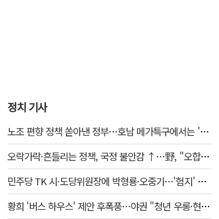
정치 기사
노조 편향 정책 쏟아낸 정부…호남 메가특구에서는 '반노조'?
오락가락·흔들리는 정책, 국정 불안감 ↑…野, "오합지졸"
민주당 TK 시·도당위원장에 박형룡·오중기…'험지' 총선 이끈다
황희 '버스 하우스' 제안 후폭풍…야권 "청년 우롱·현실 괴리" 총공세