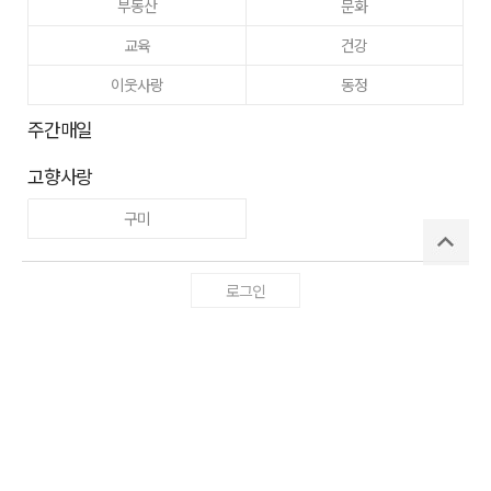
부동산
문화
교육
건강
이웃사랑
동정
주간매일
고향사랑
구미
로그인
사이트맵
RSS
Copyright ⓒ
매일신문사
All right reserved