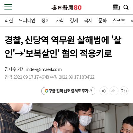
최신
오피니언
정치
사회
경제
국제
문화
스포츠
경찰, 신당역 역무원 살해범에 '살
인'→'보복살인' 혐의 적용키로
김지수 기자
index@imaeil.com
입력 2022-09-17 17:46:48 수정 2022-09-17 18:04:22
구글 검색 선호 출처로 추가