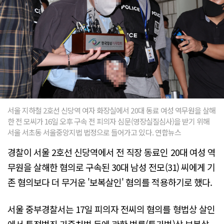
서울 지하철 2호선 신당역 여자 화장실에서 20대 동료 여성 역무원을 살해
한 전 모씨가 16일 오후 구속 전 피의자 심문(영장실질심사)을 받기 위해
서울 서초동 서울중앙지법 법정으로 들어가고 있다. 연합뉴스
경찰이 서울 2호선 신당역에서 전 직장 동료인 20대 여성 역
무원을 살해한 혐의로 구속된 30대 남성 전모(31) 씨에게 기
존 혐의보다 더 무거운 '보복살인' 혐의를 적용하기로 했다.
서울 중부경찰서는 17일 피의자 전씨의 혐의를 형법상 살인
에서 특정범죄 가중처벌 등에 관한 법률(특가법)상 보복살