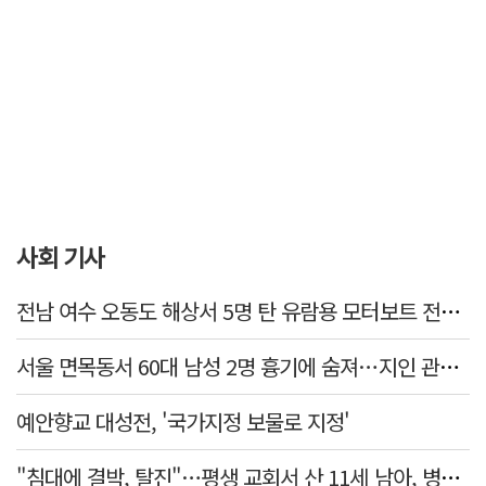
사회 기사
전남 여수 오동도 해상서 5명 탄 유람용 모터보트 전복…2명 숨져
서울 면목동서 60대 남성 2명 흉기에 숨져…지인 관계로 추정
예안향교 대성전, '국가지정 보물로 지정'
"침대에 결박, 탈진"…평생 교회서 산 11세 남아, 병원 이송 끝 숨져