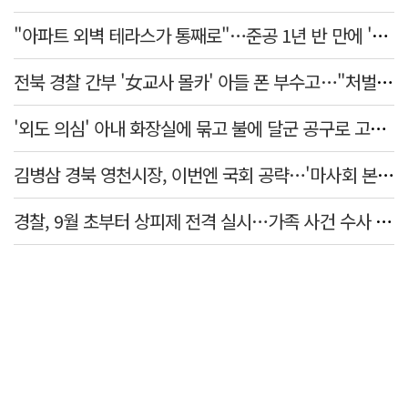
"아파트 외벽 테라스가 통째로"…준공 1년 반 만에 '아찔 사고'
전북 경찰 간부 '女교사 몰카' 아들 폰 부수고…"처벌 못하는 사안" 내부망에 글
'외도 의심' 아내 화장실에 묶고 불에 달군 공구로 고문…남편 검거
김병삼 경북 영천시장, 이번엔 국회 공략…'마사회 본사 이전·광역교통망 확충' 요청
경찰, 9월 초부터 상피제 전격 실시…가족 사건 수사 못해