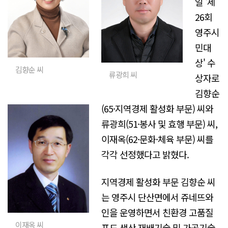
일 '제
26회
영주시
민대
상' 수
김향순 씨
류광희 씨
상자로
김향순
(65·지역경제 활성화 부문) 씨와
류광희(51·봉사 및 효행 부문) 씨,
이재옥(62·문화·체육 부문) 씨를
각각 선정했다고 밝혔다.
지역경제 활성화 부문 김향순 씨
는 영주시 단산면에서 쥬네뜨와
인을 운영하면서 친환경 고품질
이재옥 씨
포도 생산 재배기술 및 가공기술