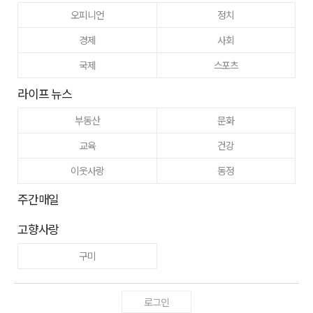
오피니언
정치
경제
사회
국제
스포츠
라이프 뉴스
부동산
문화
교육
건강
이웃사랑
동정
주간매일
고향사랑
구미
로그인