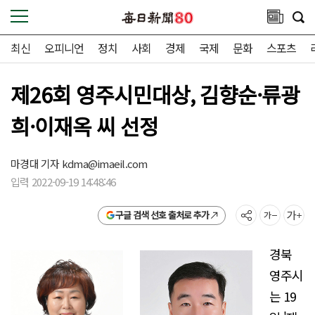
최신
오피니언
정치
사회
경제
국제
문화
스포츠
제26회 영주시민대상, 김향순·류광
희·이재옥 씨 선정
마경대 기자
kdma@imaeil.com
입력 2022-09-19 14:48:46
구글 검색 선호 출처로 추가
경북
영주시
는 19