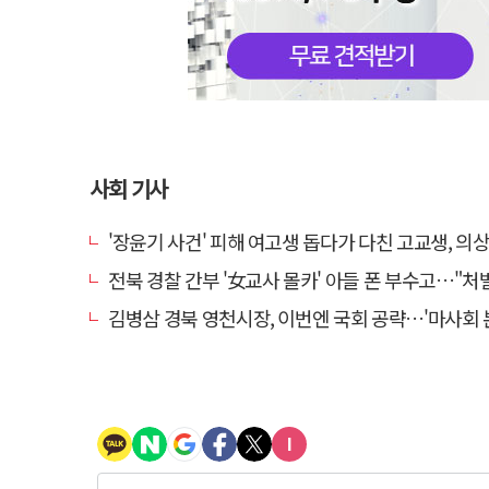
사회 기사
'장윤기 사건' 피해 여고생 돕다가 다친 고교생, 의
전북 경찰 간부 '女교사 몰카' 아들 폰 부수고…"처벌 못하는 사안" 내부
김병삼 경북 영천시장, 이번엔 국회 공략…'마사회 본사 이전·광역교통망 확충