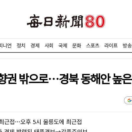
피니언
정치
경제
사회
국제
문화
스포츠
라이프
방송
향권 밖으로…경북 동해안 높은 
에 최근접…오후 5시 울릉도에 최근접
과 경제 발령된 태풍경보→강풍주의보