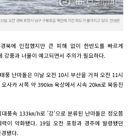
 19일 오전 경북 포항시 남구 구룡포읍 해안에 거친 파도가 몰아치고 있다. 안성완
대구경북에 인접했지만 큰 피해 없이 한반도를 빠르게
에 강풍과 너울이 예고되면서 주의가 필요하다.
태풍 난마돌은 이날 오전 10시 부산을 거쳐 오전 11시
 오사카 서쪽 약 390㎞ 육상에서 시속 20㎞로 북동진
 최대풍속 133㎞/h로 '강'으로 분류된 난마돌은 정오쯤
 세력이 약화됐다. 19일 오전 포항과 경주에 발령됐던
변경됐다.