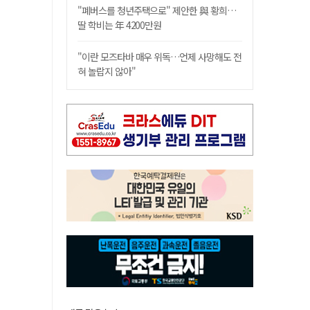
"폐버스를 청년주택으로" 제안한 與 황희…
딸 학비는 年 4200만원
"이란 모즈타바 매우 위독…언제 사망해도 전
혀 놀랍지 않아"