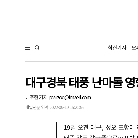
최신기사
오
대구경북 태풍 난마돌 영
배주현 기자
pearzoo@imaeil.com
매일신문
입력 2022-09-19 15:22:56
19일 오전 대구, 정오 포항
태풍 강도 강→중으로…포항