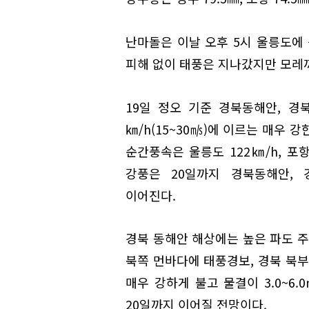
난마돌은 이날 오후 5시 울릉도에 
피해 없이 태풍은 지나갔지만 모레
19일 정오 기준 경북동해안, 경북
㎞/h(15~30㎧)에 이르는 매우
순간풍속은 울릉도 122㎞/h, 포항 
강풍은 20일까지 경북동해안, 
이어진다.
경북 동해안 해상에는 높은 파도 주
북쪽 먼바다에 태풍경보, 경북 북부
매우 강하게 불고 물결이 3.0~6
20일까지 이어질 전망이다.