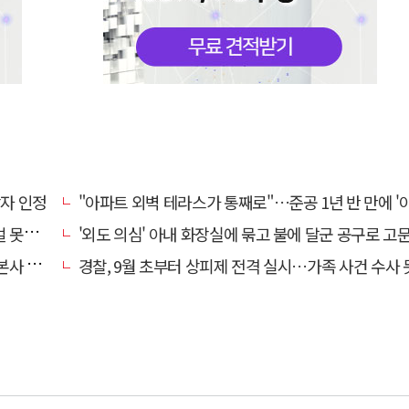
상자 인정
"아파트 외벽 테라스가 통째로"…준공 1년 반 만에 '아찔 
망에 글
'외도 의심' 아내 화장실에 묶고 불에 달군 공구로 고문…남편 
' 요청
경찰, 9월 초부터 상피제 전격 실시…가족 사건 수사