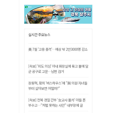
실시간 주요뉴스
美 7월 '고용 충격'…예상 밖 2만3000명 감소
[속보] '외도 의심' 아내 화장실에 묶고 불에 달
군 공구로 고문…남편 검거
장동혁, 황희 '버스하우스'에 "與 의원 자녀들
부터 살아보면 어떨까?"
[속보] 전북 경찰 간부 '女교사 몰카' 아들 폰
부수고…"처벌 못하는 사안" 내부망에 글