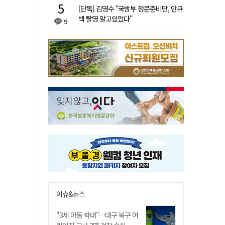
[단독] 김영수 "국방부 청문준비단, 안규
백 탈영 알고있었다"
9
이슈&뉴스
"3세 아동 학대"…대구 북구 어