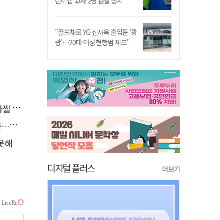
린이집 교사 2명 검찰 송치
"골프채로 YG 신사옥 출입문 '쾅
쾅'…20대 여성 현행범 체포"
사고'
검거
 못해
디지털 플러스
더보기