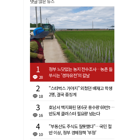
댓글 많은 뉴스
정부 느닷없는 농지 전수조사…농촌 들
쑤시는 '경자유전'의 칼날
28
"스타벅스 가야지" 외쳤던 배재고 학생
2명, 결국 중징계
18
호남서 백지화된 댐 6곳 용수량 69만t…
반도체 클러스터 필요량 넘는다
16
"부동산도 주식도 잘못했다"…국민 절
반 이상, 정부 경제정책 '부정'
10