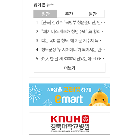
많이 본 뉴스
일간
주간
월간
[단독] 김영수 "국방부 청문준비단, 안규백 탈영 알고있었다"
"폐기 버스 개조해 청년주택" 與 황희…'딸 학비는 年 4200만원'
타는 목마름 청도, 해 저문 저수지 둑에 군수가 서 있었다
청도군정 '두 시어머니'가 되어서는 안된다
外人 한 달 새 8000억 담았는데…LG이노텍 목표주가는 왜 엇갈릴까
임시휴업 들어갔던 홈플러스 영주점, 7일 영업 재개…지하 1층만 운영
더보기
신세계사이먼, 대구 아울렛 토지매매 계약 체결… 사업 본궤도
SK하이닉스, 주당 375원 분기 배당 공시…"3분기 중 주주환원 방안 확정"
이의준 전 경북도 새마을봉사과장, 제28대 울릉군 부군수 취임
"상법개정해도 주주가 '봉'"…하이닉스 솔리다임 상장설에 술렁[개미와글와글]