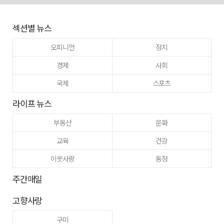
섹션별 뉴스
오피니언
정치
경제
사회
국제
스포츠
라이프 뉴스
부동산
문화
교육
건강
이웃사랑
동정
주간매일
고향사랑
구미