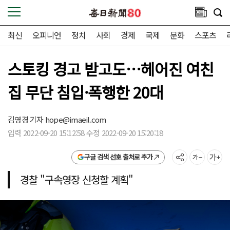
최신
오피니언
정치
사회
경제
국제
문화
스포츠
스토킹 경고 받고도…헤어진 여친
집 무단 침입·폭행한 20대
김영경 기자
hope@imaeil.com
입력 2022-09-20 15:12:58 수정 2022-09-20 15:20:18
구글 검색 선호 출처로 추가
경찰 "구속영장 신청할 계획"