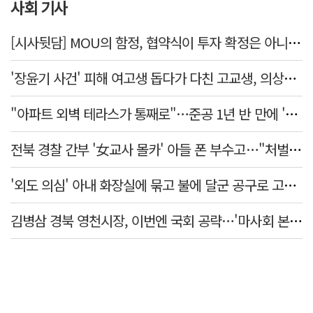
사회 기사
[시사뒷담] MOU의 함정, 협약식이 투자 확정은 아니긴 해
'장윤기 사건' 피해 여고생 돕다가 다친 고교생, 의상자 인정
"아파트 외벽 테라스가 통째로"…준공 1년 반 만에 '아찔 사고'
전북 경찰 간부 '女교사 몰카' 아들 폰 부수고…"처벌 못하는 사안" 내부망에 글
'외도 의심' 아내 화장실에 묶고 불에 달군 공구로 고문…남편 검거
김병삼 경북 영천시장, 이번엔 국회 공략…'마사회 본사 이전·광역교통망 확충' 요청